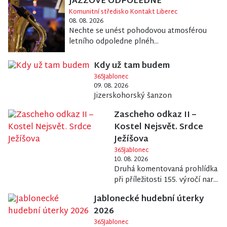
JAZZOVÉ ODPOLEDNE
Komunitní středisko Kontakt Liberec
08. 08. 2026
Nechte se unést pohodovou atmosférou
letního odpoledne plnéh...
Kdy už tam budem
365Jablonec
09. 08. 2026
Jizerskohorský šanzon
Zascheho odkaz II –
Kostel Nejsvět. Srdce
Ježíšova
365Jablonec
10. 08. 2026
Druhá komentovaná prohlídka
při příležitosti 155. výročí nar...
Jablonecké hudební úterky
2026
365Jablonec