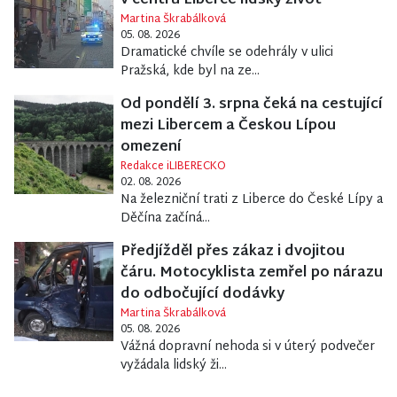
v centru Liberce lidský život
Martina Škrabálková
05. 08. 2026
Dramatické chvíle se odehrály v ulici
Pražská, kde byl na ze...
Od pondělí 3. srpna čeká na cestující
mezi Libercem a Českou Lípou
omezení
Redakce iLIBERECKO
02. 08. 2026
Na železniční trati z Liberce do České Lípy a
Děčína začíná...
Předjížděl přes zákaz i dvojitou
čáru. Motocyklista zemřel po nárazu
do odbočující dodávky
Martina Škrabálková
05. 08. 2026
Vážná dopravní nehoda si v úterý podvečer
vyžádala lidský ži...