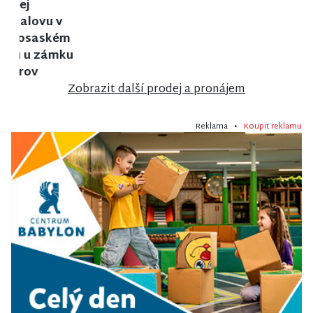
Prodej
Prodej
Prodej bytu
rodinného
rodinného
2+1 v Jilemnici
domu v
domu v
Jiřetíně pod
Poniklé
Bukovou
Zobrazit další prodej a pronájem
Reklama •
Koupit reklamu