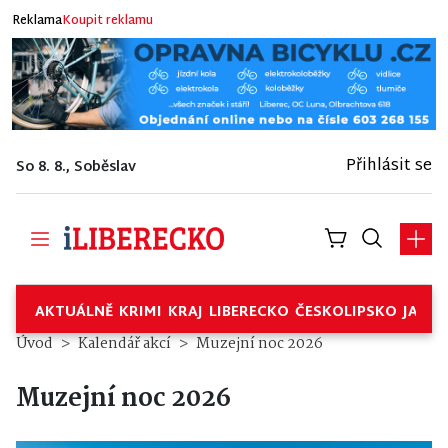
Reklama
Koupit reklamu
Přihlásit se
So 8. 8., Soběslav
AKTUÁLNĚ
KRIMI
KRAJ
LIBERECKO
ČESKOLIPSKO
JABL
Úvod
Kalendář akcí
Muzejní noc 2026
Muzejní noc 2026