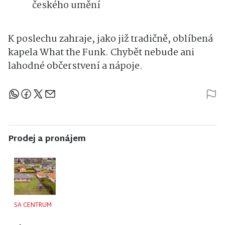
českého umění
K poslechu zahraje, jako již tradičně, oblíbená
kapela What the Funk. Chybět nebude ani
lahodné občerstvení a nápoje.
Sdílejte článek
Prodej a pronájem
NISA CENTRUM
NISA CENTRUM
NISA CENTRUM
reality
reality
reality