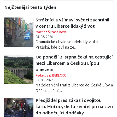
Nejčtenější tento týden
Strážníci a všímaví svědci zachránili
v centru Liberce lidský život
Martina Škrabálková
05. 08. 2026
Dramatické chvíle se odehrály v ulici
Pražská, kde byl na ze...
Od pondělí 3. srpna čeká na cestující
mezi Libercem a Českou Lípou
omezení
Redakce iLIBERECKO
02. 08. 2026
Na železniční trati z Liberce do České Lípy a
Děčína začíná...
Předjížděl přes zákaz i dvojitou
čáru. Motocyklista zemřel po nárazu
do odbočující dodávky