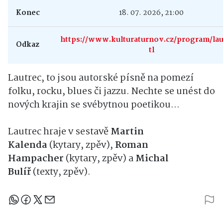
Konec
18. 07. 2026, 21:00
https://www.kulturaturnov.cz/program/lau
Odkaz
tl
Lautrec, to jsou autorské písně na pomezí
folku, rocku, blues či jazzu. Nechte se unést do
nových krajin se svébytnou poetikou…
Lautrec hraje v sestavě
Martin
Kalenda
(kytary, zpěv),
Roman
Hampacher
(kytary, zpěv) a
Michal
Bulíř
(texty, zpěv).
Sdílejte článek