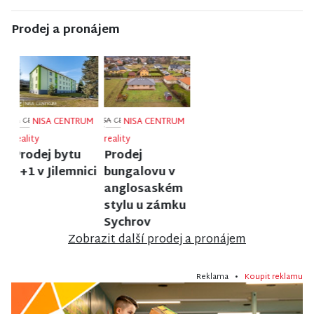
Prodej a pronájem
NISA CENTRUM
NISA CENTRUM
NISA CENTRUM
reality
reality
reality
Prodej bytu
Prodej
Prodej
1+1 v Liberci
rodinného
rodinného
domu ve
domu ve
Frýdlantu
Stráži nad
Nisou
Zobrazit další prodej a pronájem
Reklama •
Koupit reklamu