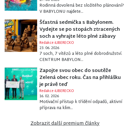
27. 06. 2026
Rodinná dovolená bez složitého plánování?
V BABYLONU najdete...
Šťastná sedmička s Babylonem.
Vydejte se po stopách ztracených
soch a vyhrajte léto plné zábavy
Redakce iLIBERECKO
23. 06. 2026
7 soch, 7 vítězů a léto plné dobrodružství.
CENTRUM BABYLON...
Zapojte svou obec do soutěže
Zelená obec roku. Čas na přihlášku
je právě teď
Redakce iLIBERECKO
16. 02. 2026
Motivační přístup k třídění odpadů, aktivní
příprava na klim...
Zobrazit další premium články