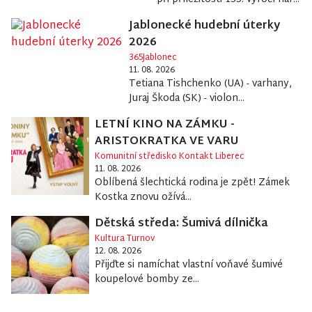
Jablonecké hudební úterky
2026
365Jablonec
11. 08. 2026
Tetiana Tishchenko (UA) - varhany,
Juraj Škoda (SK) - violon...
LETNÍ KINO NA ZÁMKU -
ARISTOKRATKA VE VARU
Komunitní středisko Kontakt Liberec
11. 08. 2026
Oblíbená šlechtická rodina je zpět! Zámek
Kostka znovu ožívá...
Dětská středa: Šumivá dílnička
Kultura Turnov
12. 08. 2026
Přijďte si namíchat vlastní voňavé šumivé
koupelové bomby ze...