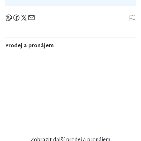
Sdílejte článek
Prodej a pronájem
NISA CENTRUM
NISA CENTRUM
NISA CENTRUM
reality
reality
reality
Prodej
Prodej
Prodej
bungalovu v
rodinného
činžovního
anglosaském
domu v
domu v
stylu u zámku
Semilech
Jablonci nad
Sychrov
Nisou
Zobrazit další prodej a pronájem