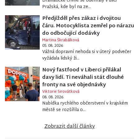
Dramatické chvíle se odehrály v ulici
Pražská, kde byl na ze...
Předjížděl přes zákaz i dvojitou
čáru. Motocyklista zemřel po nárazu
do odbočující dodávky
Martina Škrabálková
05. 08. 2026
Vážná dopravní nehoda si v úterý podvečer
vyžádala lidský ži...
Nový fastfood v Liberci přilákal
davy lidí. Ti neváhali stát dlouhé
fronty na své objednávky
Viktorie Sirovátková
08. 08. 2026
Nabídka rychlého občerstvení v krajském
městě se rozšířila o...
Zobrazit další články