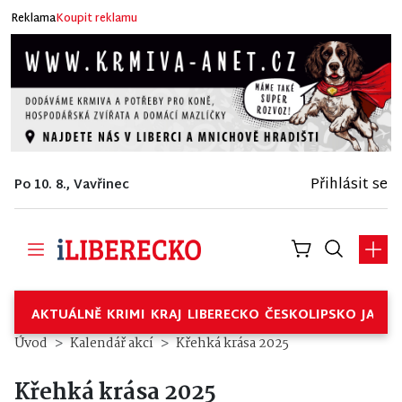
Reklama
Koupit reklamu
Přihlásit se
Po 10. 8., Vavřinec
AKTUÁLNĚ
KRIMI
KRAJ
LIBERECKO
ČESKOLIPSKO
JABL
Úvod
Kalendář akcí
Křehká krása 2025
Křehká krása 2025