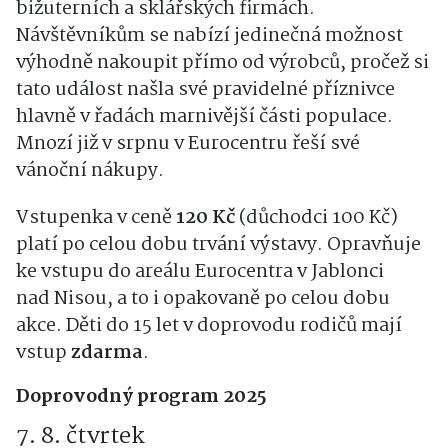
bižuterních a sklářských firmách.
Návštěvníkům se nabízí jedinečná možnost
výhodně nakoupit přímo od výrobců, pročež si
tato událost našla své pravidelné příznivce
hlavně v řadách marnivější části populace.
Mnozí již v srpnu v Eurocentru řeší své
vánoční nákupy.
Vstupenka v ceně
120 Kč
(důchodci 100 Kč)
platí po celou dobu trvání výstavy. Opravňuje
ke vstupu do areálu Eurocentra v Jablonci
nad Nisou, a to i opakovaně po celou dobu
akce. Děti do 15 let v doprovodu rodičů mají
vstup
zdarma
.
Doprovodný program 2025
7. 8. čtvrtek