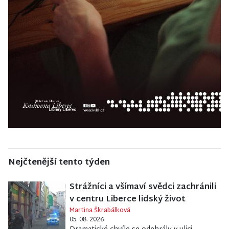
Nejčtenější tento týden
Strážníci a všímaví svědci zachránili
v centru Liberce lidský život
Martina Škrabálková
05. 08. 2026