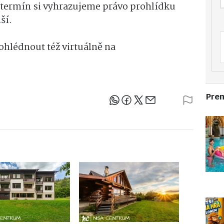
 termín si vyhrazujeme právo prohlídku
ší.
hlédnout též virtuálně na
Pre
Sdílejte článek