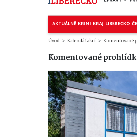
ZPRÁVY
PR
AKTUÁLNĚ
KRIMI
KRAJ
LIBERECKO
Č
Úvod
Kalendář akcí
Komentované p
Komentované prohlídk