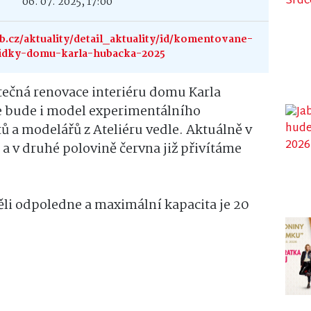
06. 07. 2025, 17:00
cz/aktuality/detail_aktuality/id/komentovane-
idky-domu-karla-hubacka-2025
tečná renovace interiéru domu Karla
e bude i model experimentálního
a modelářů z Ateliéru vedle. Aktuálně v
a v druhé polovině června již přivítáme
li odpoledne a maximální kapacita je 20