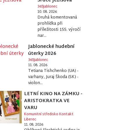
Srdce Ježíšova
365Jablonec
10. 08. 2026
Druhá komentovaná
prohlídka při
příležitosti 155. výročí
nar...
Jablonecké hudební
úterky 2026
365Jablonec
11. 08. 2026
Tetiana Tishchenko (UA) -
varhany, Juraj Škoda (SK) -
violon...
LETNÍ KINO NA ZÁMKU -
ARISTOKRATKA VE
VARU
Komunitní středisko Kontakt
Liberec
11. 08. 2026