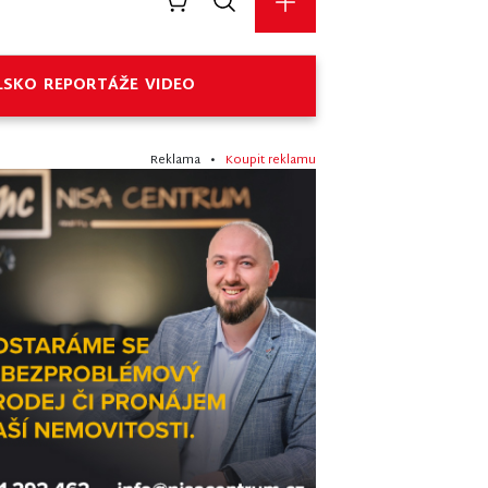
LSKO
REPORTÁŽE
VIDEO
Reklama •
Koupit reklamu