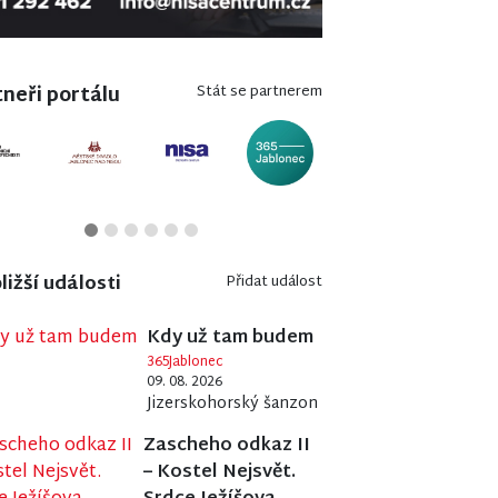
neři portálu
Stát se partnerem
ližší události
Přidat událost
Kdy už tam budem
365Jablonec
09. 08. 2026
Jizerskohorský šanzon
Zascheho odkaz II
– Kostel Nejsvět.