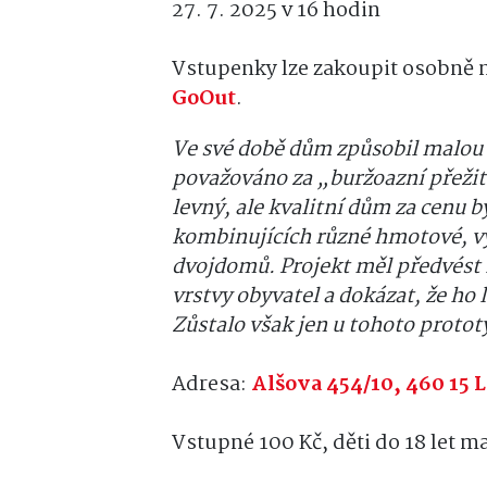
27. 7. 2025 v 16 hodin
Vstupenky lze zakoupit osobně
GoOut
.
Ve své době dům způsobil malou r
považováno za „buržoazní přežit
levný, ale kvalitní dům za cenu 
kombinujících různé hmotové, vý
dvojdomů. Projekt měl předvést l
vrstvy obyvatel a dokázat, že ho
Zůstalo však jen u tohoto protot
Adresa:
Alšova 454/10, 460 15 
Vstupné 100 Kč, děti do 18 let m