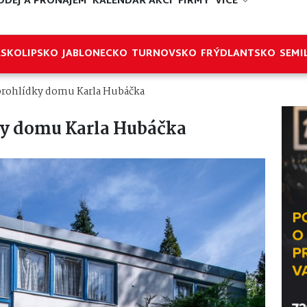
ODEJ A PRONÁJEM
KALENDÁŘ AKCÍ
FIRMY
VÍCE
ESKOLIPSKO
JABLONECKO
TURNOVSKO
FRÝDLANTSKO
SEMI
rohlídky domu Karla Hubáčka
y domu Karla Hubáčka