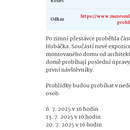
Konec
https://www.muzeumlb.
Odkaz
prohl
Po zimní přestávce proběhla čás
Hubáčka. Součástí nové expozic
montovaného domu od architektů 
domě probíhají poslední úpravy 
první návštěvníky.
Prohlídky budou probíhat v nedě
osob.
6. 7. 2025 v 16 hodin
13. 7. 2025 v 16 hodin
20. 7. 2025 v 16 hodin