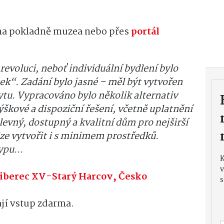
 na pokladně muzea nebo přes
portál
evoluci, neboť individuální bydlení bylo
ek“. Zadání bylo jasné – měl být vytvořen
bytu. Vypracováno bylo několik alternativ
škové a dispoziční řešení, včetně uplatnění
evný, dostupný a kvalitní dům pro nejširší
 lze vytvořit i s minimem prostředků.
ypu...
v
Liberec XV-Starý Harcov, Česko
s
ají vstup zdarma.