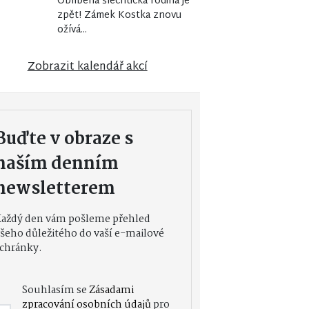
Oblíbená šlechtická rodina je
zpět! Zámek Kostka znovu
ožívá...
Zobrazit kalendář akcí
Buďte v obraze s
naším denním
newsletterem
Každý den vám pošleme přehled
šeho důležitého do vaší e-mailové
chránky.
Souhlasím se
Zásadami
zpracování osobních údajů
pro