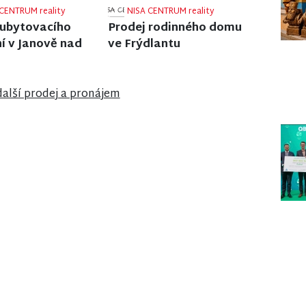
CENTRUM reality
NISA CENTRUM reality
 rodinného domu
Prodej bytu 2+1 v
labí
Jilemnici
další prodej a pronájem