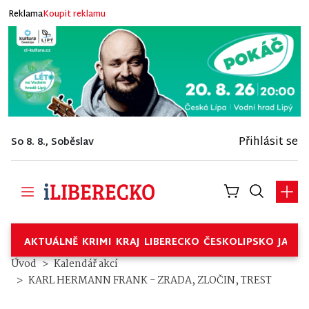
Reklama
Koupit reklamu
Přihlásit se
So 8. 8., Soběslav
AKTUÁLNĚ
KRIMI
KRAJ
LIBERECKO
ČESKOLIPSKO
JABL
Úvod
Kalendář akcí
KARL HERMANN FRANK - ZRADA, ZLOČIN, TREST