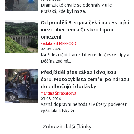
Dramatické chvíle se odehrály v ulici
Pražská, kde byl na ze...
Od pondělí 3. srpna čeká na cestující
mezi Libercem a Českou Lípou
omezení
Redakce iLIBERECKO
02. 08. 2026
Na železniční trati z Liberce do České Lípy a
Děčína začíná...
Předjížděl přes zákaz i dvojitou
čáru. Motocyklista zemřel po nárazu
do odbočující dodávky
Martina Škrabálková
05. 08. 2026
Vážná dopravní nehoda si v úterý podvečer
vyžádala lidský ži...
Zobrazit další články