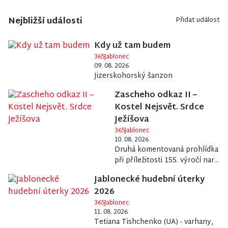
Nejbližší události
Přidat událost
Kdy už tam budem
365Jablonec
09. 08. 2026
Jizerskohorský šanzon
Zascheho odkaz II –
Kostel Nejsvět. Srdce
Ježíšova
365Jablonec
10. 08. 2026
Druhá komentovaná prohlídka
při příležitosti 155. výročí nar...
Jablonecké hudební úterky
2026
365Jablonec
11. 08. 2026
Tetiana Tishchenko (UA) - varhany,