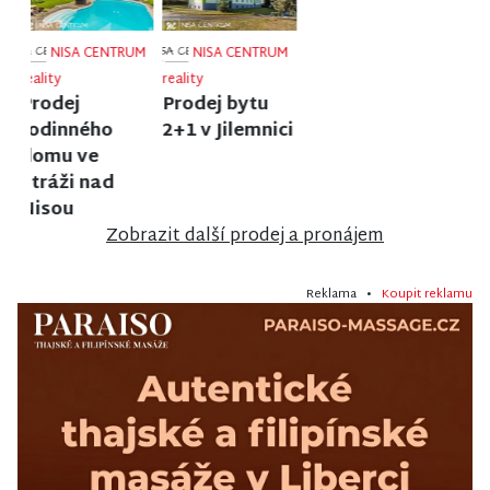
NISA CENTRUM
NISA CENTRUM
NISA CENTRUM
reality
reality
reality
Prodej
Prodej
Prodej bytu
rodinného
činžovního
1+1 v Liberci
domu ve
domu v
Velkých
Jablonci nad
Hamrech
Nisou
Zobrazit další prodej a pronájem
Reklama •
Koupit reklamu