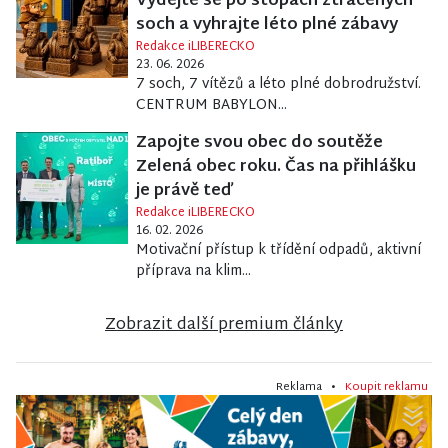
Vydejte se po stopách ztracených
soch a vyhrajte léto plné zábavy
Redakce iLIBERECKO
23. 06. 2026
7 soch, 7 vítězů a léto plné dobrodružství.
CENTRUM BABYLON...
Zapojte svou obec do soutěže
Zelená obec roku. Čas na přihlášku
je právě teď
Redakce iLIBERECKO
16. 02. 2026
Motivační přístup k třídění odpadů, aktivní
příprava na klim...
Zobrazit další premium články
Reklama •
Koupit reklamu