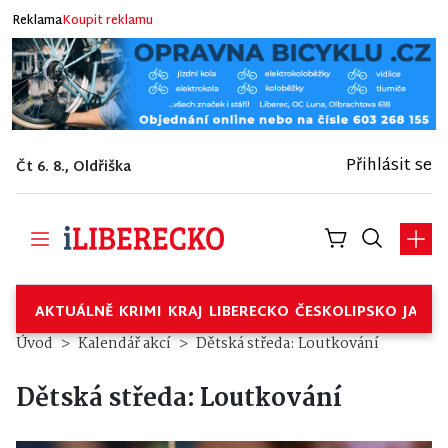
Reklama
Koupit reklamu
Přihlásit se
Čt 6. 8., Oldřiška
AKTUÁLNĚ
KRIMI
KRAJ
LIBERECKO
ČESKOLIPSKO
JABL
Úvod
Kalendář akcí
Dětská středa: Loutkování
Dětská středa: Loutkování