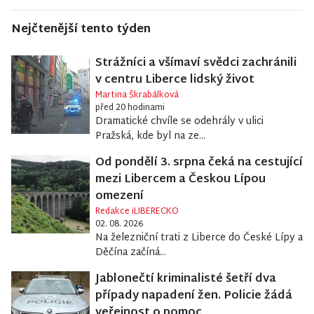
Nejčtenější tento týden
Strážníci a všímaví svědci zachránili
v centru Liberce lidský život
Martina Škrabálková
před 20 hodinami
Dramatické chvíle se odehrály v ulici
Pražská, kde byl na ze...
Od pondělí 3. srpna čeká na cestující
mezi Libercem a Českou Lípou
omezení
Redakce iLIBERECKO
02. 08. 2026
Na železniční trati z Liberce do České Lípy a
Děčína začíná...
Jablonečtí kriminalisté šetří dva
případy napadení žen. Policie žádá
veřejnost o pomoc