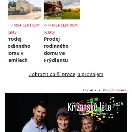
NISA CENTRUM
NISA CENTRUM
NISA CENTRUM
reality
reality
reality
Prodej
Prodej
Prodej bytu
bungalovu v
rodinného
1+1 v Liberci
anglosaském
domu v
stylu u zámku
Poniklé
Sychrov
Zobrazit další prodej a pronájem
Reklama •
Koupit reklamu