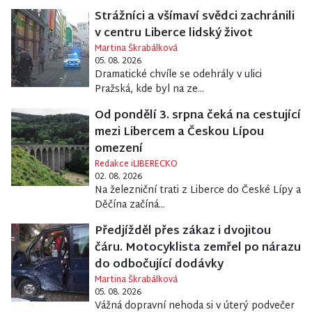
Strážníci a všímaví svědci zachránili
v centru Liberce lidský život
Martina Škrabálková
05. 08. 2026
Dramatické chvíle se odehrály v ulici
Pražská, kde byl na ze...
Od pondělí 3. srpna čeká na cestující
mezi Libercem a Českou Lípou
omezení
Redakce iLIBERECKO
02. 08. 2026
Na železniční trati z Liberce do České Lípy a
Děčína začíná...
Předjížděl přes zákaz i dvojitou
čáru. Motocyklista zemřel po nárazu
do odbočující dodávky
Martina Škrabálková
05. 08. 2026
Vážná dopravní nehoda si v úterý podvečer