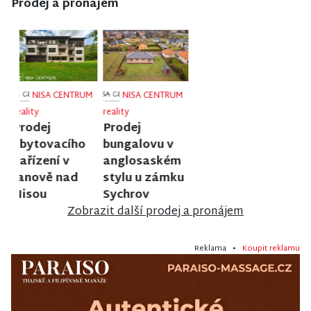
Prodej a pronájem
NISA CENTRUM
NISA CENTRUM
NISA CENTRUM
reality
reality
reality
Prodej
Prodej
Prodej
rodinného
rodinného
rodinného
domu v
domu ve
domu v
Semilech
Vrchlabí
Poniklé
Zobrazit další prodej a pronájem
Reklama •
Koupit reklamu