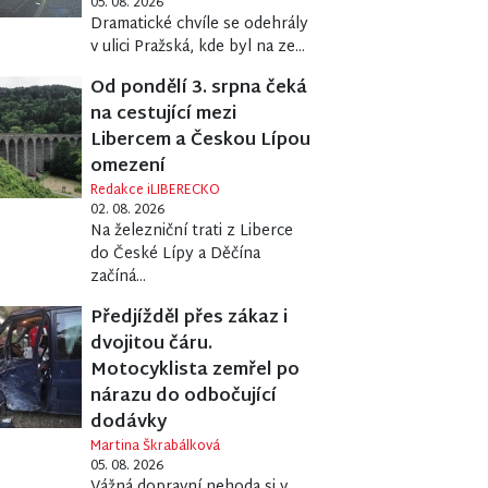
05. 08. 2026
Dramatické chvíle se odehrály
v ulici Pražská, kde byl na ze...
Od pondělí 3. srpna čeká
na cestující mezi
Libercem a Českou Lípou
omezení
Redakce iLIBERECKO
02. 08. 2026
Na železniční trati z Liberce
do České Lípy a Děčína
začíná...
Předjížděl přes zákaz i
dvojitou čáru.
Motocyklista zemřel po
nárazu do odbočující
dodávky
Martina Škrabálková
05. 08. 2026
Vážná dopravní nehoda si v