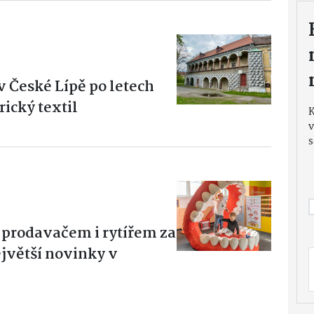
 České Lípě po letech
rický textil
v
s
prodavačem i rytířem za
jvětší novinky v