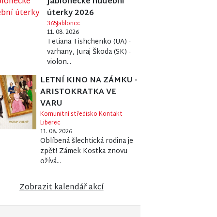
Jablonecké hudební
úterky 2026
365Jablonec
11. 08. 2026
Tetiana Tishchenko (UA) -
varhany, Juraj Škoda (SK) -
violon...
LETNÍ KINO NA ZÁMKU -
ARISTOKRATKA VE
VARU
Komunitní středisko Kontakt
Liberec
11. 08. 2026
Oblíbená šlechtická rodina je
zpět! Zámek Kostka znovu
ožívá...
Zobrazit kalendář akcí