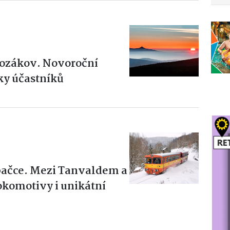
 Kozákov. Novoroční
vky účastníků
ačce. Mezi Tanvaldem a
okomotivy i unikátní