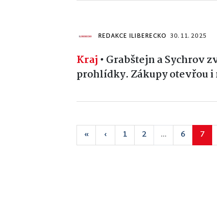
REDAKCE ILIBERECKO
30. 11. 2025
Kraj
•
Grabštejn a Sychrov z
prohlídky. Zákupy otevřou i
«
‹
1
2
...
6
7