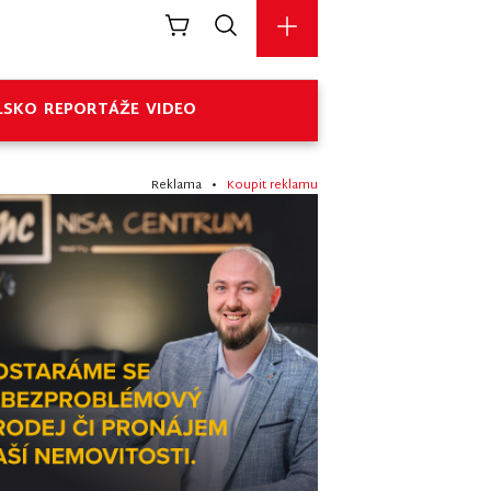
LSKO
REPORTÁŽE
VIDEO
Reklama •
Koupit reklamu