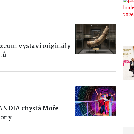
eum vystaví originály
tů
LANDIA chystá Moře
iony