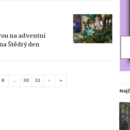
vou na adventní
 na Štědrý den
8
...
30
31
›
»
Nejč