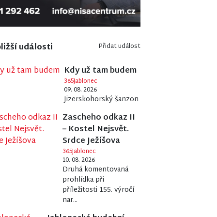
ližší události
Přidat událost
Kdy už tam budem
365Jablonec
09. 08. 2026
Jizerskohorský šanzon
Zascheho odkaz II
– Kostel Nejsvět.
Srdce Ježíšova
365Jablonec
10. 08. 2026
Druhá komentovaná
prohlídka při
příležitosti 155. výročí
nar...