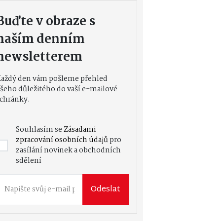
Buďte v obraze s
naším denním
newsletterem
Každý den vám pošleme přehled
šeho důležitého do vaší e-mailové
chránky.
Souhlasím se
Zásadami
zpracování osobních údajů
pro
zasílání novinek a obchodních
sdělení
Odeslat