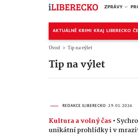
ZPRÁVY
PR
AKTUÁLNĚ
KRIMI
KRAJ
LIBERECKO
Č
Úvod
Tip na výlet
Tip na výlet
REDAKCE ILIBERECKO
29. 01. 2026
Kultura a volný čas
•
Sychro
unikátní prohlídky i v mraz