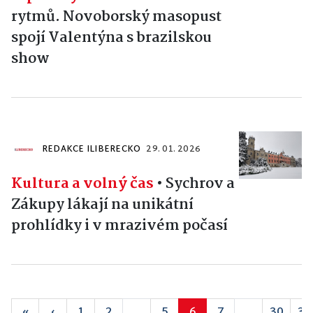
rytmů. Novoborský masopust
spojí Valentýna s brazilskou
show
REDAKCE ILIBERECKO
29. 01. 2026
Kultura a volný čas
•
Sychrov a
Zákupy lákají na unikátní
prohlídky i v mrazivém počasí
«
‹
1
2
...
5
6
7
...
30
31