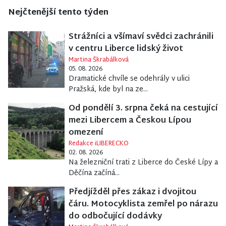
Nejčtenější tento týden
Strážníci a všímaví svědci zachránili
v centru Liberce lidský život
Martina Škrabálková
05. 08. 2026
Dramatické chvíle se odehrály v ulici
Pražská, kde byl na ze...
Od pondělí 3. srpna čeká na cestující
mezi Libercem a Českou Lípou
omezení
Redakce iLIBERECKO
02. 08. 2026
Na železniční trati z Liberce do České Lípy a
Děčína začíná...
Předjížděl přes zákaz i dvojitou
čáru. Motocyklista zemřel po nárazu
do odbočující dodávky