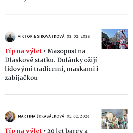
VIKTORIE SIROVÁTKOVÁ
02. 02. 2026
Tip na výlet
•
Masopust na
Dlaskově statku. Dolánky ožijí
lidovými tradicemi, maskami i
zabijačkou
MARTINA ŠKRABÁLKOVÁ
01. 02. 2026
Tip na výlet
•
20 let barev a