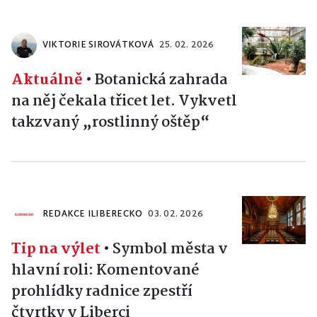
VIKTORIE SIROVÁTKOVÁ
25. 02. 2026
Aktuálně
•
Botanická zahrada
na něj čekala třicet let. Vykvetl
takzvaný „rostlinný oštěp“
REDAKCE ILIBERECKO
03. 02. 2026
Tip na výlet
•
Symbol města v
hlavní roli: Komentované
prohlídky radnice zpestří
čtvrtky v Liberci