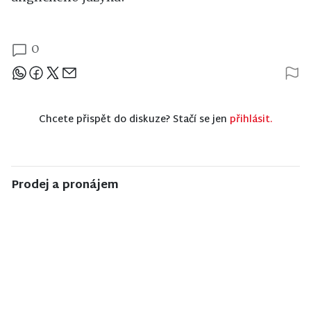
0
Sdílejte článek
Chcete přispět do diskuze? Stačí se jen
přihlásit.
Prodej a pronájem
NISA CENTRUM
NISA CENTRUM
NISA CENTRUM
reality
reality
reality
Prodej
Prodej
Prodej bytu