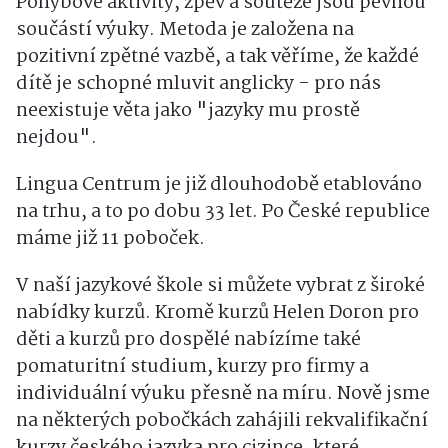
Pohybové aktivity, zpěv a soutěže jsou pevnou
součástí výuky. Metoda je založena na
pozitivní zpětné vazbě, a tak věříme, že každé
dítě je schopné mluvit anglicky - pro nás
neexistuje věta jako "jazyky mu prostě
nejdou".
Lingua Centrum je již dlouhodobě etablováno
na trhu, a to po dobu 33 let. Po České republice
máme již 11 poboček.
V naší jazykové škole si můžete vybrat z široké
nabídky kurzů. Kromě kurzů Helen Doron pro
děti a kurzů pro dospělé nabízíme také
pomaturitní studium, kurzy pro firmy a
individuální výuku přesně na míru. Nově jsme
na některých pobočkách zahájili rekvalifikační
kurzy českého jazyka pro cizince, které