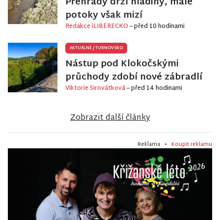
Přehrady drží hladiny, malé
potoky však mizí
Redakce iLIBERECKO
– před 10 hodinami
AKTUÁLNĚ
/
TURNOVSKO
Nástup pod Klokočskými
průchody zdobí nové zábradlí
Viktorie Sirovátková
– před 14 hodinami
Zobrazit další články
Reklama •
Koupit reklamu