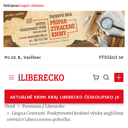
Reklama
Koupit reklamu
Přihlásit se
Po 10. 8., Vavřinec
AKTUÁLNĚ
KRIMI
KRAJ
LIBERECKO
ČESKOLIPSKO
JABL
/
Úvod
Premium
Liberecko
Lingua Centrum: Poskytovatel kvalitní výuky angličtiny
otevírá v Liberci novou pobočku