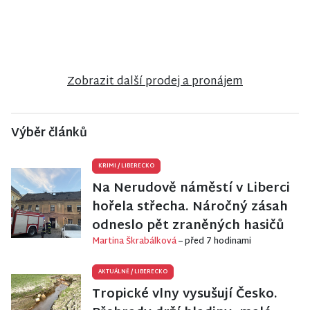
rodinného
bungalovu v
2+1 v Jilemnici
domu ve
anglosaském
Stráži nad
stylu u zámku
Nisou
Sychrov
Zobrazit další prodej a pronájem
Výběr článků
KRIMI
/
LIBERECKO
Na Nerudově náměstí v Liberci
hořela střecha. Náročný zásah
odneslo pět zraněných hasičů
Martina Škrabálková
– před 7 hodinami
AKTUÁLNĚ
/
LIBERECKO
Tropické vlny vysušují Česko.