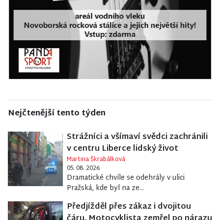
Nejčtenější tento týden
Strážníci a všímaví svědci zachránili
v centru Liberce lidský život
Martina Škrabálková
05. 08. 2026
Dramatické chvíle se odehrály v ulici
Pražská, kde byl na ze...
Předjížděl přes zákaz i dvojitou
čáru. Motocyklista zemřel po nárazu