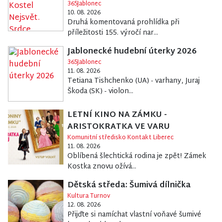
365Jablonec
10. 08. 2026
Druhá komentovaná prohlídka při
příležitosti 155. výročí nar...
Jablonecké hudební úterky 2026
365Jablonec
11. 08. 2026
Tetiana Tishchenko (UA) - varhany, Juraj
Škoda (SK) - violon...
LETNÍ KINO NA ZÁMKU -
ARISTOKRATKA VE VARU
Komunitní středisko Kontakt Liberec
11. 08. 2026
Oblíbená šlechtická rodina je zpět! Zámek
Kostka znovu ožívá...
Dětská středa: Šumivá dílnička
Kultura Turnov
12. 08. 2026
Přijďte si namíchat vlastní voňavé šumivé