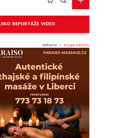
LSKO
REPORTÁŽE
VIDEO
Reklama •
Koupit reklamu