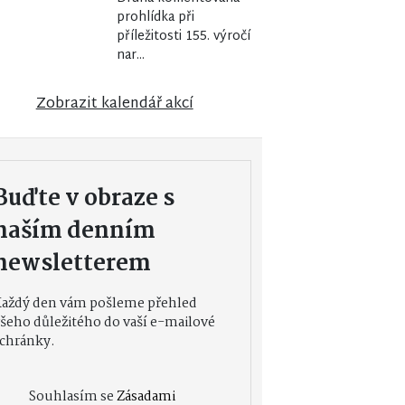
prohlídka při
příležitosti 155. výročí
nar...
Zobrazit kalendář akcí
Buďte v obraze s
naším denním
newsletterem
Každý den vám pošleme přehled
šeho důležitého do vaší e-mailové
chránky.
Souhlasím se
Zásadami