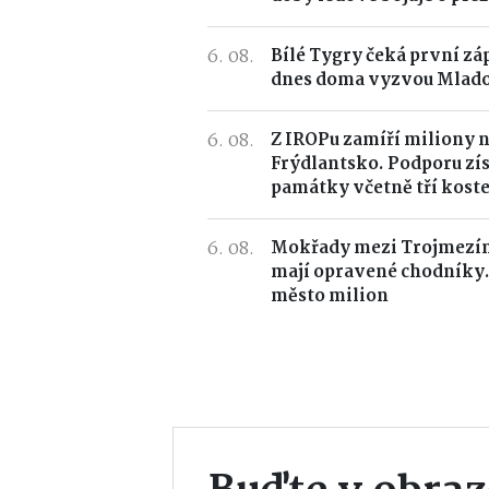
6. 08.
Bílé Tygry čeká první zá
dnes doma vyzvou Mlado
6. 08.
Z IROPu zamíří miliony 
Frýdlantsko. Podporu zís
památky včetně tří koste
6. 08.
Mokřady mezi Trojmezím
mají opravené chodníky.
město milion