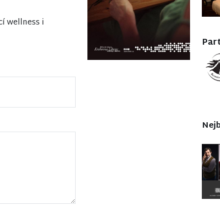
í wellness i
Part
Nejb