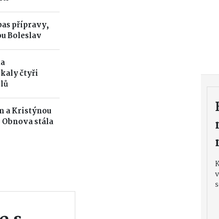
pas přípravy,
u Boleslav
na
kaly čtyři
lů
 a Kristýnou
 Obnova stála
v
s