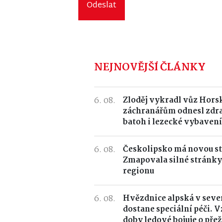
Odeslat
NEJNOVĚJŠÍ ČLÁNKY
6. 08.
Zloděj vykradl vůz Horsk
záchranářům odnesl zdr
batoh i lezecké vybavení
6. 08.
Českolipsko má novou st
Zmapovala silné stránky
regionu
6. 08.
Hvězdnice alpská v seve
dostane speciální péči. 
doby ledové bojuje o přež