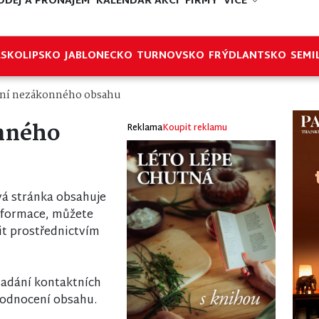
ODEJ A PRONÁJEM
KALENDÁŘ AKCÍ
FIRMY
VÍCE
ESKOLIPSKO
JABLONECKO
TURNOVSKO
FRÝDLANTSKO
SEMI
ní nezákonného obsahu
nného
Reklama
Koupit reklamu
á stránka obsahuje
nformace, můžete
it prostřednictvím
 zadání kontaktních
odnocení obsahu.