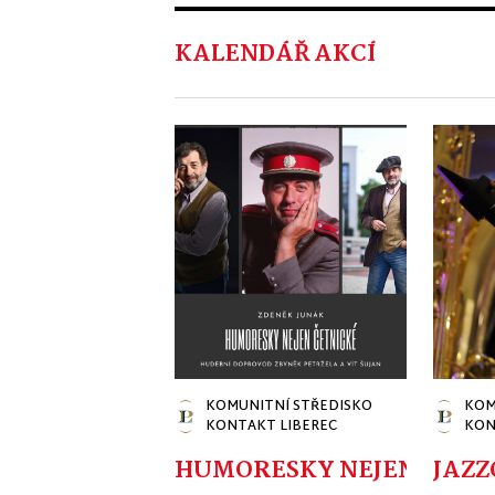
KALENDÁŘ AKCÍ
KOMUNITNÍ STŘEDISKO
KOM
KONTAKT LIBEREC
KON
HUMORESKY NEJEN ČETNI
JAZZ