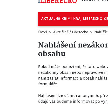
ZPRÁVY
PR
AKTUÁLNĚ
KRIMI
KRAJ
LIBERECKO
Č
/
Úvod
Aktuálně
Liberecko
Nahláše
Nahlášení nezáko
obsahu
Pokud máte podezření, že tato webov
nezákonný obsah nebo nepravdivé i
nám zaslat informace a obsah nahlás
formuláře.
Nahlášení lze učinit i anonymně, při
údajů vás budeme informovat po vyh