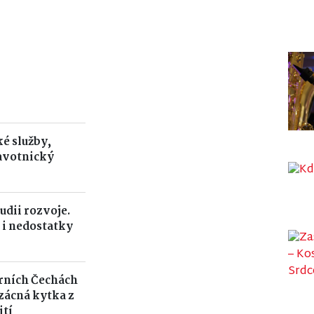
é služby,
avotnický
udii rozvoje.
 i nedostatky
rních Čechách
Vzácná kytka z
ití