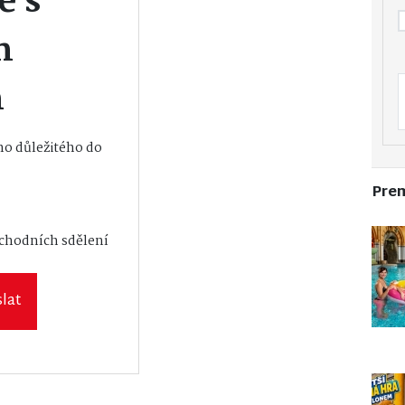
e s
m
m
o důležitého do
Pre
vání osobních
bchodních sdělení
lat