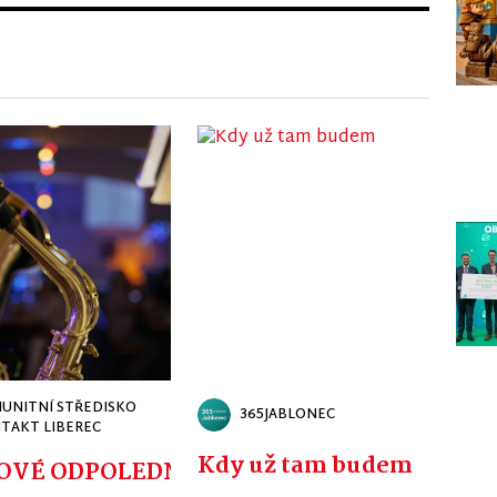
UNITNÍ STŘEDISKO
365JABLONEC
TAKT LIBEREC
Kdy už tam budem
CKÉ - ZDENĚK JUNÁK NEJEN JAKO PRAP
OVÉ ODPOLEDNE