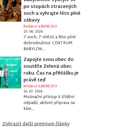
Babylonem. Vydejte se
po stopách ztracených
soch a vyhrajte léto plné
zábavy
Redakce iLIBERECKO
23. 06. 2026
7 soch, 7 vítězů a léto plné
dobrodružství. CENTRUM
BABYLON...
Zapojte svou obec do
soutěže Zelená obec
roku. Čas na přihlášku je
právě teď
Redakce iLIBERECKO
16. 02. 2026
Motivační přístup k třídění
odpadů, aktivní příprava na
klim...
ORČÍK AMBROŽ
Zobrazit další premium články