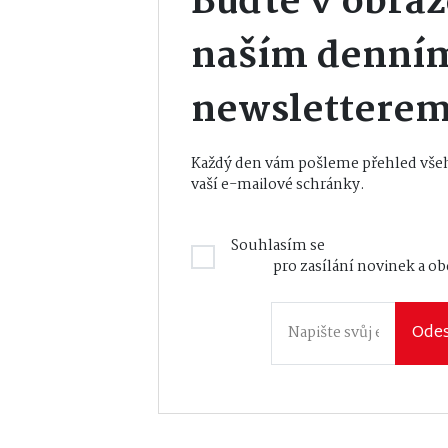
Buďte v obraz
naším denní
newslettere
Každý den vám pošleme přehled všeh
vaší e-mailové schránky.
Souhlasím se
Zásadami zpraco
údajů
pro zasílání novinek a o
Odes