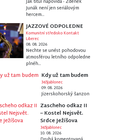
Jak titul napovídá - Zdeněk
Junák není jen seriálovým
hercem...
JAZZOVÉ ODPOLEDNE
Komunitní středisko Kontakt
Liberec
08. 08. 2026
Nechte se unést pohodovou
atmosférou letního odpoledne
plnéh...
Kdy už tam budem
365Jablonec
09. 08. 2026
Jizerskohorský šanzon
Zascheho odkaz II
– Kostel Nejsvět.
Srdce Ježíšova
365Jablonec
10. 08. 2026
Druhá komentovaná