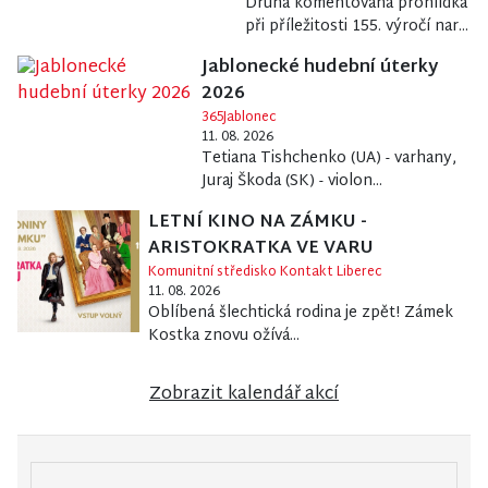
Druhá komentovaná prohlídka
při příležitosti 155. výročí nar...
Jablonecké hudební úterky
2026
365Jablonec
11. 08. 2026
Tetiana Tishchenko (UA) - varhany,
Juraj Škoda (SK) - violon...
LETNÍ KINO NA ZÁMKU -
ARISTOKRATKA VE VARU
Komunitní středisko Kontakt Liberec
11. 08. 2026
Oblíbená šlechtická rodina je zpět! Zámek
Kostka znovu ožívá...
Zobrazit kalendář akcí