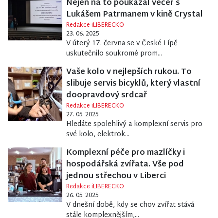
Nejen na to poukázal večer s
Lukášem Patrmanem v kině Crystal
Redakce iLIBERECKO
23. 06. 2025
V úterý 17. června se v České Lípě
uskutečnilo soukromé prom...
Vaše kolo v nejlepších rukou. To
slibuje servis bicyklů, který vlastní
doopravdový srdcař
Redakce iLIBERECKO
27. 05. 2025
Hledáte spolehlivý a komplexní servis pro
své kolo, elektrok...
Komplexní péče pro mazlíčky i
hospodářská zvířata. Vše pod
jednou střechou v Liberci
Redakce iLIBERECKO
26. 05. 2025
V dnešní době, kdy se chov zvířat stává
stále komplexnějším,...