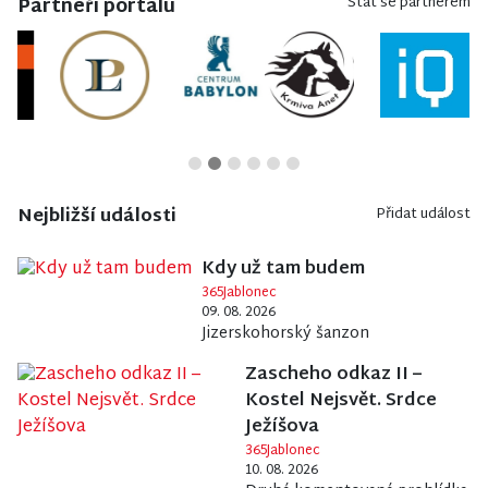
Partneři portálu
Stát se partnerem
Nejbližší události
Přidat událost
Kdy už tam budem
365Jablonec
09. 08. 2026
Jizerskohorský šanzon
Zascheho odkaz II –
Kostel Nejsvět. Srdce
Ježíšova
365Jablonec
10. 08. 2026