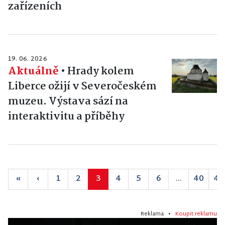
zařízeních
19. 06. 2026
Aktuálně
•
Hrady kolem
Liberce ožijí v Severočeském
muzeu. Výstava sází na
interaktivitu a příběhy
«
‹
1
2
3
4
5
6
...
40
41
Reklama •
Koupit reklamu