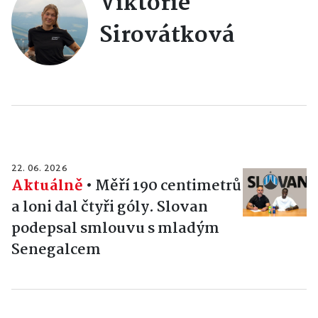
Viktorie
Sirovátková
22. 06. 2026
Aktuálně
•
Měří 190 centimetrů
a loni dal čtyři góly. Slovan
podepsal smlouvu s mladým
Senegalcem