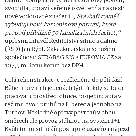
Dělníci kompletně vymění asfaltový povrch,
svodidla, upraví veřejné osvětlení a nakreslí
nové vodorovné značení.
„Stavbaři rovněž
vybudují nové kameninové potrubí, které
propojí přibližně 50 kanalizačních šachet,“
upřesnil mluvčí Ředitelství silnic a dálnic
(ŘSD) Jan Rýdl. Zakázku získalo sdružení
společností STRABAG SIS a EUROVIA CZ za
107,5 milionu korun bez DPH.
Celá rekonstrukce je rozčleněna do pěti fází.
Během prvních jedenácti týdnů, kdy se bude
pracovat uprostřed silnice, projedou auta v
režimu dvou pruhů na Liberec a jednoho na
Turnov. Následné opravy povrchů v obou
směrech ale provoz stáhnou na systém 1+1.
Kvůli tomu silničáři postupně
uzavřou nájezd