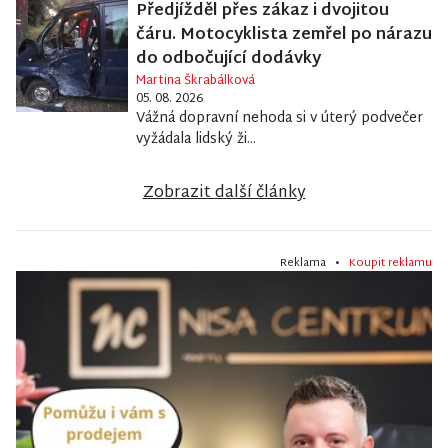
Předjížděl přes zákaz i dvojitou
čáru. Motocyklista zemřel po nárazu
do odbočující dodávky
Martina Škrabálková
05. 08. 2026
Vážná dopravní nehoda si v úterý podvečer
vyžádala lidský ži...
Zobrazit další články
Reklama •
Koupit reklamu