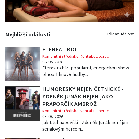
Nejbližší události
Přidat událost
ETEREA TRIO
Komunitní středisko Kontakt Liberec
06. 08. 2026
Eterea nabízí populární, energickou show
plnou filmové hudby...
HUMORESKY NEJEN ČETNICKÉ -
ZDENĚK JUNÁK NEJEN JAKO
PRAPORČÍK AMBROŽ
Komunitní středisko Kontakt Liberec
07. 08. 2026
Jak titul napovídá - Zdeněk Junák není jen
seriálovým hercem...