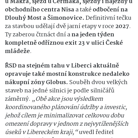
u Makra
,
sjezd u Čermáka, sjezdy i nájezdy u
obchodního centra Nisa
a také
odbočení na
Dlouhý Most a Šimonovice.
Definitivní tečku
za stavbou udělají dvě jarní etapy v roce
2027
.
Ty zaberou čtrnáct dní a
na jeden týden
kompletně odříznou exit 23 v ulici České
mládeže
.
ŘSD na stejném tahu v Liberci aktuálně
opravuje také mostní konstrukce nedaleko
nákupní zóny Globus.
Souběh dvou velkých
staveb na jedné silnici je podle silničářů
záměrný.
„Obě akce jsou výsledkem
koordinovaného plánování údržby a investic,
jehož cílem je minimalizovat celkovou dobu
omezení dopravy v jednom z nejvytíženějších
úseků v Libereckém kraji,“
uvedl ředitel