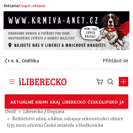
Reklama
Koupit reklamu
Přihlásit se
Čt 6. 8., Oldřiška
AKTUÁLNĚ
KRIMI
KRAJ
LIBERECKO
ČESKOLIPSKO
JABL
/
Úvod
Liberecko
Doprava
Ředitelství silnic a dálnic zahajuje rekonstrukci silnice
I/35 mezi ulicemi České mládeže a Hodkovická