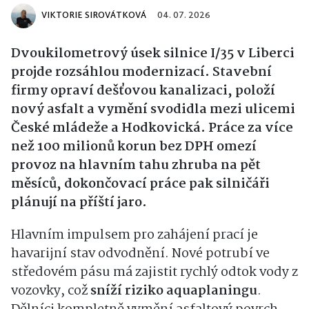
VIKTORIE SIROVÁTKOVÁ
04. 07. 2026
Dvoukilometrový úsek silnice I/35 v Liberci
projde rozsáhlou modernizací. Stavební
firmy opraví dešťovou kanalizaci, položí
nový asfalt a vymění svodidla mezi ulicemi
České mládeže a Hodkovická. Práce za více
než 100 milionů korun bez DPH omezí
provoz na hlavním tahu zhruba na pět
měsíců, dokončovací práce pak silničáři
plánují na příští jaro.
Hlavním impulsem pro zahájení prací je
havarijní stav odvodnění. Nové potrubí ve
středovém pásu má zajistit rychlý odtok vody z
vozovky, což
sníží riziko
aquaplaningu
.