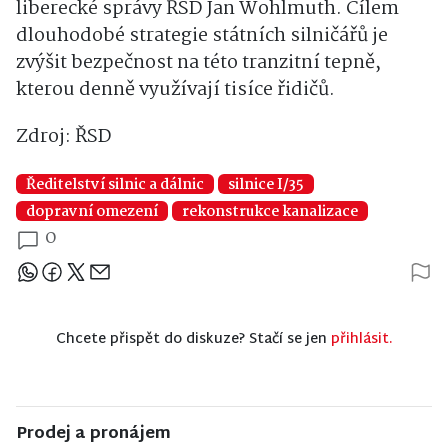
liberecké správy ŘSD Jan Wohlmuth. Cílem
dlouhodobé strategie státních silničářů je
zvýšit bezpečnost na této tranzitní tepně,
kterou denně využívají tisíce řidičů.
Zdroj: ŘSD
Ředitelství silnic a dálnic
silnice I/35
dopravní omezení
rekonstrukce kanalizace
0
Sdílejte článek
Chcete přispět do diskuze? Stačí se jen
přihlásit.
Prodej a pronájem