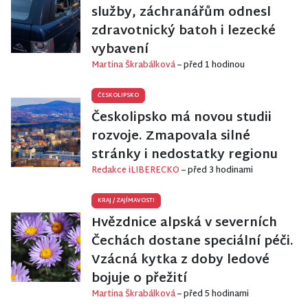
služby, záchranářům odnesl
zdravotnický batoh i lezecké
vybavení
Martina Škrabálková
– před 1 hodinou
ČESKOLIPSKO
Českolipsko má novou studii
rozvoje. Zmapovala silné
stránky i nedostatky regionu
Redakce iLIBERECKO
– před 3 hodinami
KRAJ
/
ZAJÍMAVOSTI
Hvězdnice alpská v severních
Čechách dostane speciální péči.
Vzácná kytka z doby ledové
bojuje o přežití
Martina Škrabálková
– před 5 hodinami