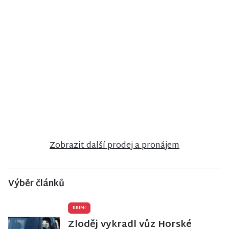
NISA CENTRUM
NISA CENTRUM
NISA CENTRUM
reality
reality
reality
Prodej bytu
Prodej
Prodej
2+1 v Jilemnici
rodinného
rodinného
domu ve
domu ve
Frýdlantu
Stráži nad
Nisou
Zobrazit další prodej a pronájem
Výběr článků
KRIMI
Zloděj vykradl vůz Horské