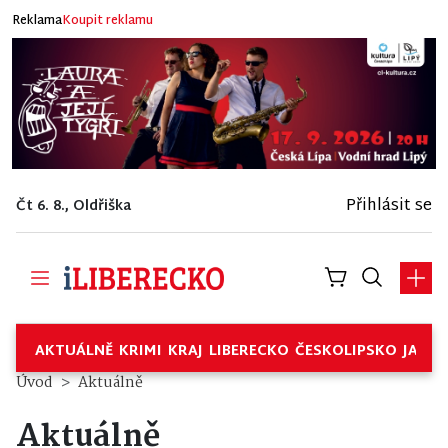
Reklama
Koupit reklamu
Přihlásit se
Čt 6. 8., Oldřiška
AKTUÁLNĚ
KRIMI
KRAJ
LIBERECKO
ČESKOLIPSKO
JABL
Úvod
Aktuálně
Aktuálně