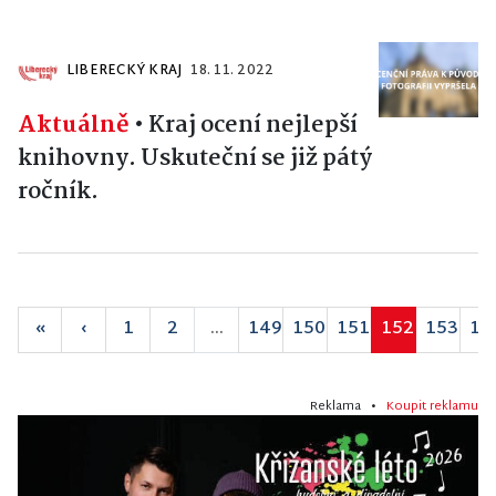
LIBERECKÝ KRAJ
18. 11. 2022
Aktuálně
•
Kraj ocení nejlepší
knihovny. Uskuteční se již pátý
ročník.
«
‹
1
2
...
149
150
151
152
153
15
Reklama •
Koupit reklamu