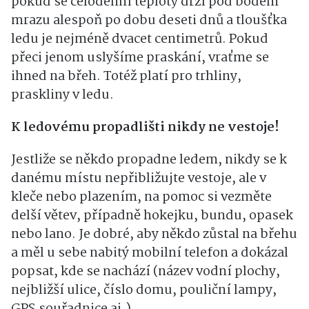
pokud se celodenní teploty drží pod bodem
mrazu alespoň po dobu deseti dnů a tloušťka
ledu je nejméně dvacet centimetrů. Pokud
přeci jenom uslyšíme praskání, vraťme se
ihned na břeh. Totéž platí pro trhliny,
praskliny v ledu.
K ledovému propadlišti nikdy ne vestoje!
Jestliže se někdo propadne ledem, nikdy se k
danému místu nepřibližujte vestoje, ale v
kleče nebo plazením, na pomoc si vezměte
delší větev, případně hokejku, bundu, opasek
nebo lano. Je dobré, aby někdo zůstal na břehu
a měl u sebe nabitý mobilní telefon a dokázal
popsat, kde se nachází (název vodní plochy,
nejbližší ulice, číslo domu, pouliční lampy,
GPS souřadnice aj.).