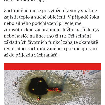
Zachráněnému se po vytažení z vody snažme
zajistit teplo a suché oblečení. V případě šoku
nebo silného podchlazení přivolejme
zdravotnickou záchrannou službu na čísle 155
nebo hasiče na lince 150 či 112. Při selhání
základních životních funkcí zahajte okamžitě
resuscitaci zachraňovaného a pokračujte v ní
až do příjezdu záchranářů.