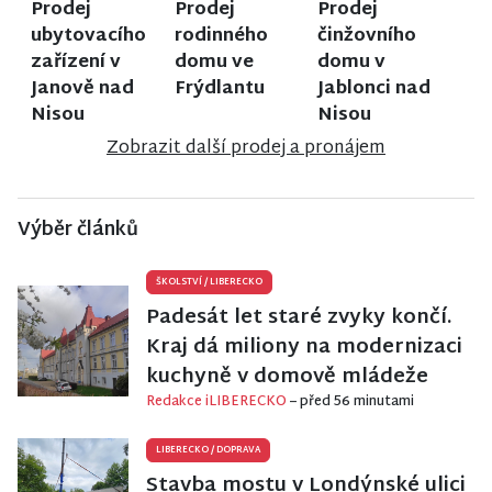
Prodej
Prodej
Prodej
ubytovacího
rodinného
činžovního
zařízení v
domu ve
domu v
Janově nad
Frýdlantu
Jablonci nad
Nisou
Nisou
Zobrazit další prodej a pronájem
Výběr článků
ŠKOLSTVÍ
/
LIBERECKO
Padesát let staré zvyky končí.
Kraj dá miliony na modernizaci
kuchyně v domově mládeže
Redakce iLIBERECKO
– před 56 minutami
LIBERECKO
/
DOPRAVA
Stavba mostu v Londýnské ulici