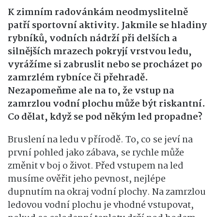
K zimním radovánkám neodmyslitelně
patří sportovní aktivity. Jakmile se hladiny
rybníků, vodních nádrží při delších a
silnějších mrazech pokryjí vrstvou ledu,
vyrážíme si zabruslit nebo se procházet po
zamrzlém rybníce či přehradě.
Nezapomeňme ale na to, že vstup na
zamrzlou vodní plochu může být riskantní.
Co dělat, když se pod někým led propadne?
Bruslení na ledu v přírodě. To, co se jeví na
první pohled jako zábava, se rychle může
změnit v boj o život. Před vstupem na led
musíme ověřit jeho pevnost, nejlépe
dupnutím na okraj vodní plochy. Na zamrzlou
ledovou vodní plochu je vhodné vstupovat,