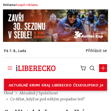
Reklama
Koupit reklamu
Přihlásit se
Pá 7. 8., Lada
AKTUÁLNĚ
KRIMI
KRAJ
LIBERECKO
ČESKOLIPSKO
JABL
/
Úvod
Aktuálně
Společnost
Co dělat, když se pod někým propadne led?