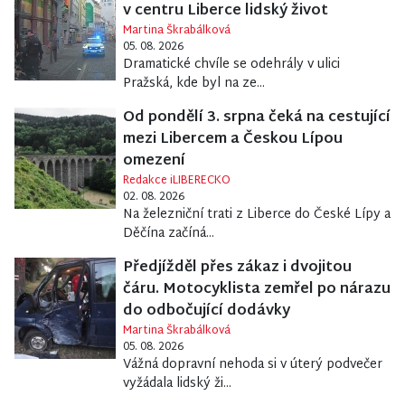
v centru Liberce lidský život
Martina Škrabálková
05. 08. 2026
Dramatické chvíle se odehrály v ulici
Pražská, kde byl na ze...
Od pondělí 3. srpna čeká na cestující
mezi Libercem a Českou Lípou
omezení
Redakce iLIBERECKO
02. 08. 2026
Na železniční trati z Liberce do České Lípy a
Děčína začíná...
Předjížděl přes zákaz i dvojitou
čáru. Motocyklista zemřel po nárazu
do odbočující dodávky
Martina Škrabálková
05. 08. 2026
Vážná dopravní nehoda si v úterý podvečer
vyžádala lidský ži...