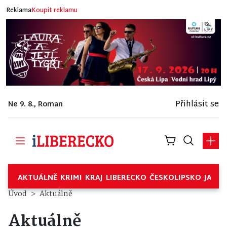
Reklama
Koupit reklamu
Přihlásit se
Ne 9. 8., Roman
AKTUÁLNĚ
KRIMI
KRAJ
LIBERECKO
ČESKOLIPSKO
JABL
Úvod
Aktuálně
Aktuálně