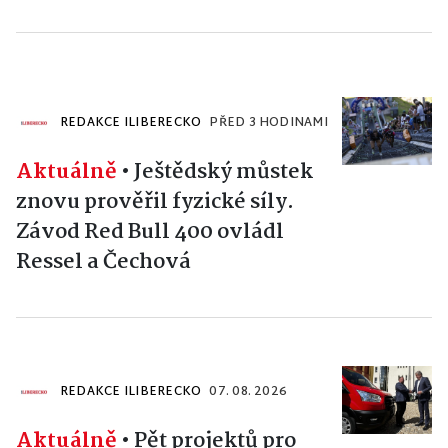
REDAKCE ILIBERECKO
PŘED 3 HODINAMI
Aktuálně
•
Ještědský můstek
znovu prověřil fyzické síly.
Závod Red Bull 400 ovládl
Ressel a Čechová
REDAKCE ILIBERECKO
07. 08. 2026
Aktuálně
•
Pět projektů pro