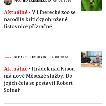
MARTINA ŠKRABÁLKOVÁ
05. 08. 2026
Aktuálně
•
V Liberecké zoo se
narodily kriticky ohrožené
listovnice přízračné
REDAKCE ILIBERECKO
04. 08. 2026
Aktuálně
•
Hrádek nad Nisou
má nové Městské služby. Do
jejich čela se postavil Robert
Solnař