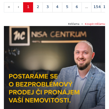
«
‹
1
2
3
4
5
6
...
154
15
Reklama •
Koupit reklamu