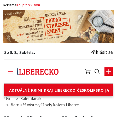
Reklama
Koupit reklamu
Přihlásit se
So 8. 8., Soběslav
AKTUÁLNĚ
KRIMI
KRAJ
LIBERECKO
ČESKOLIPSKO
JABL
Úvod
Kalendář akcí
Vernisáž výstavy Hrady kolem Liberce