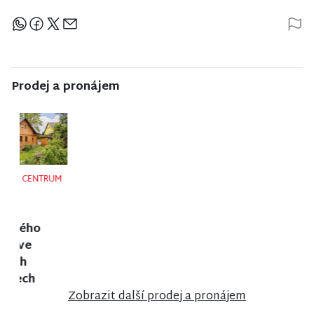
Sdílejte článek
Prodej a pronájem
NISA CENTRUM
NISA CENTRUM
NISA CENTRUM
reality
reality
reality
Prodej
Prodej bytu
Prodej
bungalovu v
2+1 v Jilemnici
rodinného
anglosaském
domu ve
stylu u zámku
Frýdlantu
Sychrov
Zobrazit další prodej a pronájem