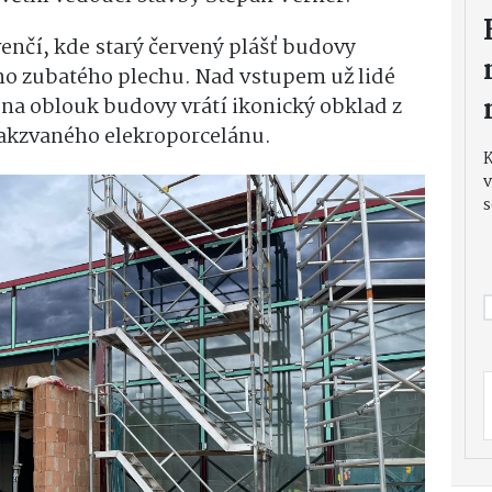
enčí, kde starý červený plášť budovy
ho zubatého plechu. Nad vstupem už lidé
 na oblouk budovy vrátí ikonický obklad z
takzvaného elekroporcelánu.
v
s