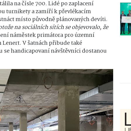
álila na čísle 700. Lidé po zaplacení
u turnikety a zamíří k převlékacím
tnáct místo původně plánovaných devíti.
tože na sociálních sítích se objevovalo, že
šení náměstek primátora pro územní
 Lenert. V šatnách přibude také
mu se handicapovaní návštěvníci dostanou