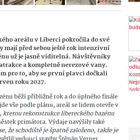
ého areálu v Liberci pokročila do své
 mají před sebou ještě rok intenzivní
nu už je jasně viditelná. Návštěvníky
 atrakce a kompletně nerezové vany.
m pro to, aby se první plavci dočkali
rven roku 2027.
énu běží přibližně rok a do úplného finále
e vše podle plánu, areál se lidem otevře v
, kterou rekonstrukce libereckého bazénu
stek primátora. Výdaje navýšily také
e, že schodiště je špatně založeno, takže je
větlil vedoucí stavby Štěpán Verner.