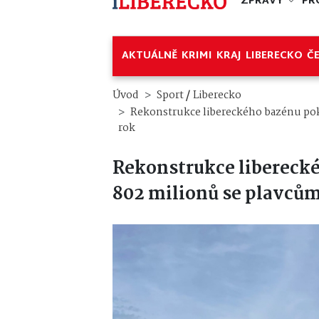
ZPRÁVY
PR
AKTUÁLNĚ
KRIMI
KRAJ
LIBERECKO
Č
/
Úvod
Sport
Liberecko
Rekonstrukce libereckého bazénu pokr
rok
Rekonstrukce liberecké
802 milionů se plavcům 