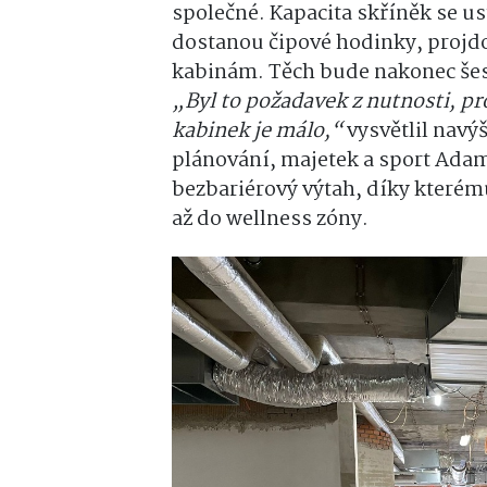
společné. Kapacita skříněk se ust
dostanou čipové hodinky, projdo
kabinám. Těch bude nakonec šes
„Byl to požadavek z nutnosti, pro
kabinek je málo,“
vysvětlil navý
plánování, majetek a sport Adam
bezbariérový výtah, díky které
až do wellness zóny.