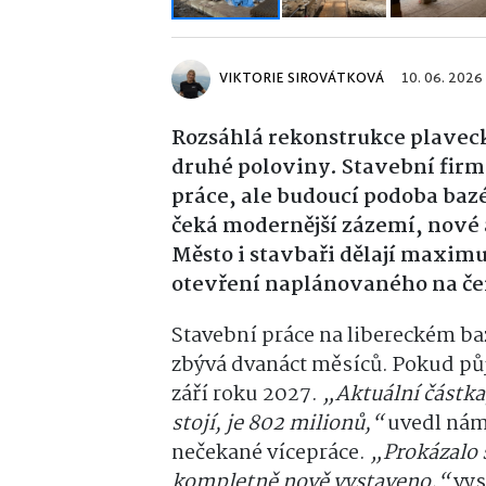
VIKTORIE SIROVÁTKOVÁ
10. 06. 2026
Rozsáhlá rekonstrukce plaveck
druhé poloviny. Stavební firmy
práce, ale budoucí podoba bazé
čeká modernější zázemí, nové
Město i stavbaři dělají maximu
otevření naplánovaného na če
Stavební práce na libereckém baz
zbývá dvanáct měsíců. Pokud půjd
září roku 2027.
„Aktuální částka
stojí, je 802 milionů,“
uvedl námě
nečekané vícepráce.
„Prokázalo s
kompletně nově vystaveno,“
vys