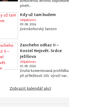
atmosférou letního odpoledne
plnéh...
Kdy už tam budem
365Jablonec
09. 08. 2026
Jizerskohorský šanzon
Zascheho odkaz II –
Kostel Nejsvět. Srdce
Ježíšova
365Jablonec
10. 08. 2026
Druhá komentovaná prohlídka
při příležitosti 155. výročí nar...
Zobrazit kalendář akcí