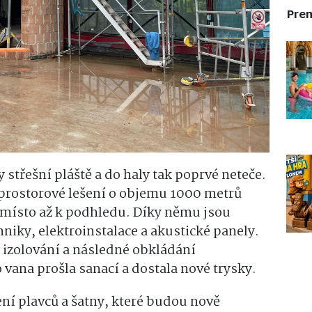
Pre
 střešní pláště a do haly tak poprvé neteče.
í prostorové lešení o objemu 1000 metrů
é místo až k podhledu. Díky němu jsou
niky, elektroinstalace a akustické panely.
e izolování a následné obkládání
vana prošla sanací a dostala nové trysky.
í plavců a šatny, které budou nově