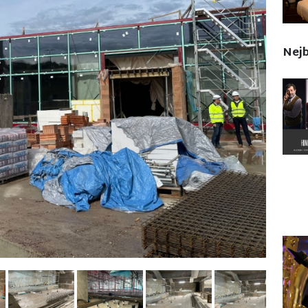
Nejb
Next