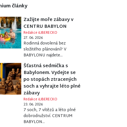
mium články
Zažijte moře zábavy v
CENTRU BABYLON
Redakce iLIBERECKO
27. 06. 2026
Rodinná dovolená bez
složitého plánování? V
BABYLONU najdete...
Šťastná sedmička s
Babylonem. Vydejte se
po stopách ztracených
soch a vyhrajte léto plné
zábavy
Redakce iLIBERECKO
23. 06. 2026
7 soch, 7 vítězů a léto plné
dobrodružství. CENTRUM
BABYLON...