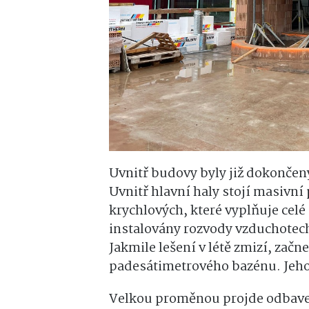
Uvnitř budovy byly již dokončeny
Uvnitř hlavní haly stojí masivn
krychlových, které vyplňuje cel
instalovány rozvody vzduchotech
Jakmile lešení v létě zmizí, začn
padesátimetrového bazénu. Jeho 
Velkou proměnou projde odbaven