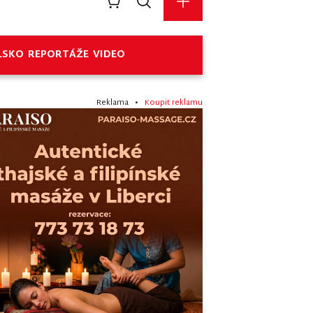
LSKO
REPORTÁŽE
VIDEO
Reklama •
Koupit reklamu