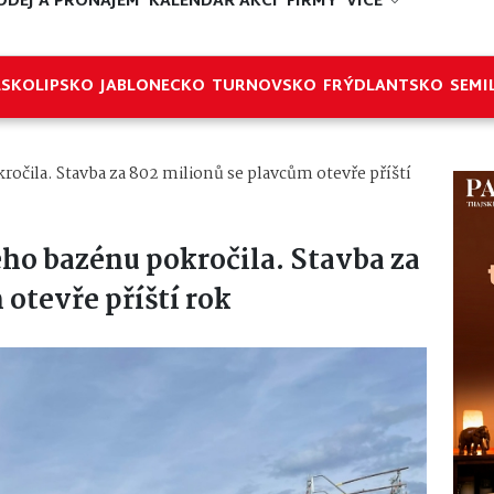
ODEJ A PRONÁJEM
KALENDÁŘ AKCÍ
FIRMY
VÍCE
ESKOLIPSKO
JABLONECKO
TURNOVSKO
FRÝDLANTSKO
SEMI
očila. Stavba za 802 milionů se plavcům otevře příští
ho bazénu pokročila. Stavba za
otevře příští rok