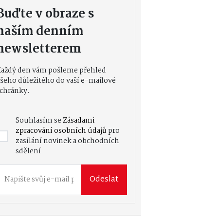
Buďte v obraze s
naším denním
newsletterem
Každý den vám pošleme přehled
šeho důležitého do vaší e-mailové
chránky.
Souhlasím se
Zásadami
zpracování osobních údajů
pro
zasílání novinek a obchodních
sdělení
Odeslat