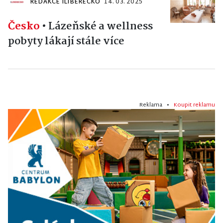
REDAKCE ILIBERECKO
14. 03. 2025
Česko
•
Lázeňské a wellness
pobyty lákají stále více
Reklama •
Koupit reklamu