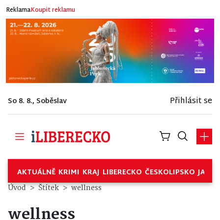
Reklama
Koupit reklamu
Přihlásit se
So 8. 8., Soběslav
AKTUÁLNĚ
KRIMI
KRAJ
LIBERECKO
ČESKOLIPSKO
JABL
Úvod
Štítek
wellness
wellness