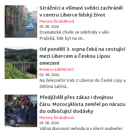
Strážníci a všímaví svědci zachránili
v centru Liberce lidský život
Martina Škrabálková
05. 08. 2026
Dramatické chvíle se odehrály v ulici
Pražská, kde byl na ze...
Od pondělí 3. srpna čeká na cestující
mezi Libercem a Českou Lípou
omezení
Redakce iLIBERECKO
02. 08. 2026
Na železniční trati z Liberce do České Lípy a
Děčína začíná...
Předjížděl přes zákaz i dvojitou
čáru. Motocyklista zemřel po nárazu
do odbočující dodávky
Martina Škrabálková
05. 08. 2026
Vážná dopravní nehoda si v úterý podvečer