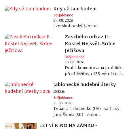
Kdy už tam budem
365Jablonec
09. 08. 2026
Jizerskohorský šanzon
Zascheho odkaz II –
Kostel Nejsvět. Srdce
Ježíšova
365Jablonec
10. 08. 2026
Druhá komentovaná prohlídka
při příležitosti 155. výročí nar...
Jablonecké hudební úterky
2026
365Jablonec
11. 08. 2026
Tetiana Tishchenko (UA) - varhany,
Juraj Škoda (SK) - violon...
LETNÍ KINO NA ZÁMKU -