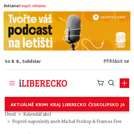
Reklama
Koupit reklamu
Přihlásit se
So 8. 8., Soběslav
AKTUÁLNĚ
KRIMI
KRAJ
LIBERECKO
ČESKOLIPSKO
JABL
Úvod
Kalendář akcí
Poprvé naposledy aneb Michal Prokop & Framus Five