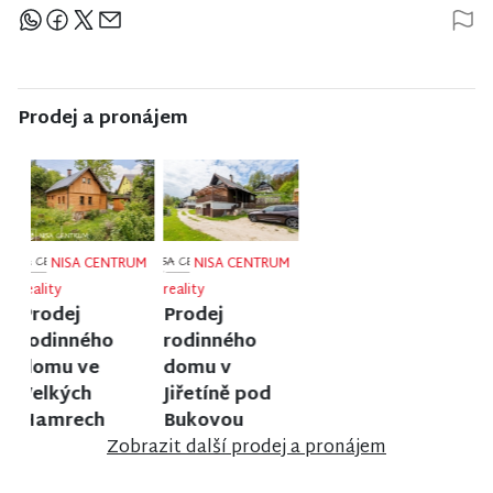
Sdílejte článek
Prodej a pronájem
NISA CENTRUM
NISA CENTRUM
NISA CENTRUM
reality
reality
reality
Prodej bytu
Prodej
Prodej
1+1 v Liberci
rodinného
činžovního
domu ve
domu v
Frýdlantu
Jablonci nad
Nisou
Zobrazit další prodej a pronájem