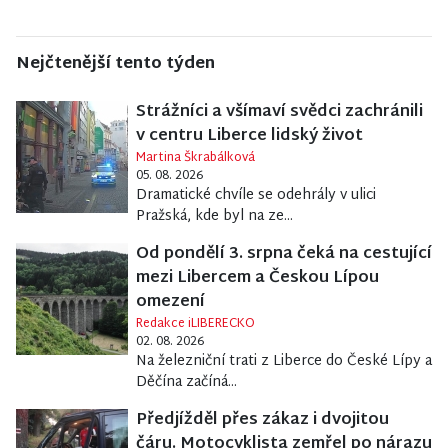
Nejčtenější tento týden
Strážníci a všímaví svědci zachránili
v centru Liberce lidský život
Martina Škrabálková
05. 08. 2026
Dramatické chvíle se odehrály v ulici
Pražská, kde byl na ze...
Od pondělí 3. srpna čeká na cestující
mezi Libercem a Českou Lípou
omezení
Redakce iLIBERECKO
02. 08. 2026
Na železniční trati z Liberce do České Lípy a
Děčína začíná...
Předjížděl přes zákaz i dvojitou
čáru. Motocyklista zemřel po nárazu