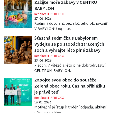
Zažijte moře zábavy v CENTRU
BABYLON
Redakce iLIBERECKO
27. 06. 2026
Rodinná dovolená bez složitého plánování?
V BABYLONU najdete...
Šťastná sedmička s Babylonem.
Vydejte se po stopách ztracených
soch a vyhrajte léto plné zábavy
Redakce iLIBERECKO
23. 06. 2026
7 soch, 7 vítězů a léto plné dobrodružství.
CENTRUM BABYLON...
Zapojte svou obec do soutěže
Zelená obec roku. Čas na přihlášku
je právě teď
Redakce iLIBERECKO
16. 02. 2026
Motivační přístup k třídění odpadů, aktivní
příprava na klim...