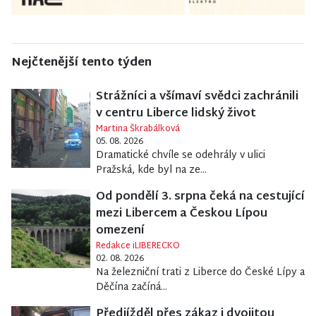
Nejčtenější tento týden
Strážníci a všímaví svědci zachránili
v centru Liberce lidský život
Martina Škrabálková
05. 08. 2026
Dramatické chvíle se odehrály v ulici
Pražská, kde byl na ze...
Od pondělí 3. srpna čeká na cestující
mezi Libercem a Českou Lípou
omezení
Redakce iLIBERECKO
02. 08. 2026
Na železniční trati z Liberce do České Lípy a
Děčína začíná...
Předjížděl přes zákaz i dvojitou