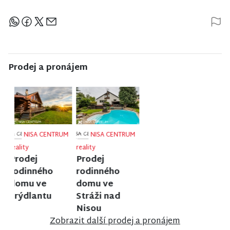
Sdílejte článek
Prodej a pronájem
NISA CENTRUM
NISA CENTRUM
NISA CENTRUM
reality
reality
reality
Prodej
Prodej bytu
Prodej
rodinného
2+1 v Jilemnici
rodinného
domu ve
domu ve
Vrchlabí
Velkých
Hamrech
Zobrazit další prodej a pronájem