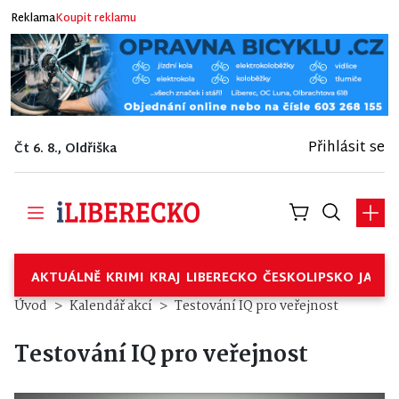
Reklama
Koupit reklamu
Přihlásit se
Čt 6. 8., Oldřiška
AKTUÁLNĚ
KRIMI
KRAJ
LIBERECKO
ČESKOLIPSKO
JABL
Úvod
Kalendář akcí
Testování IQ pro veřejnost
Testování IQ pro veřejnost