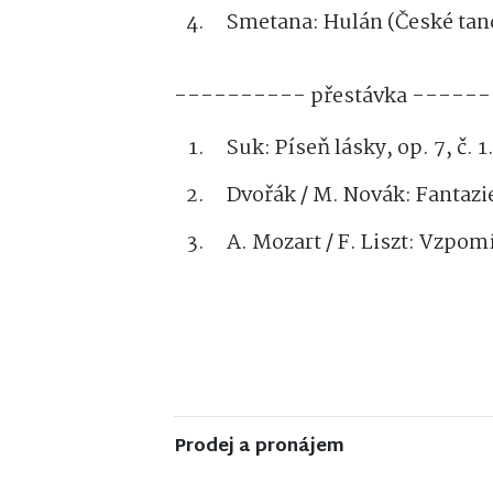
Smetana: Hulán (České tan
---------- přestávka -----
Suk: Píseň lásky, op. 7, č. 
Dvořák / M. Novák: Fantaz
A. Mozart / F. Liszt: Vzpo
Prodej a pronájem