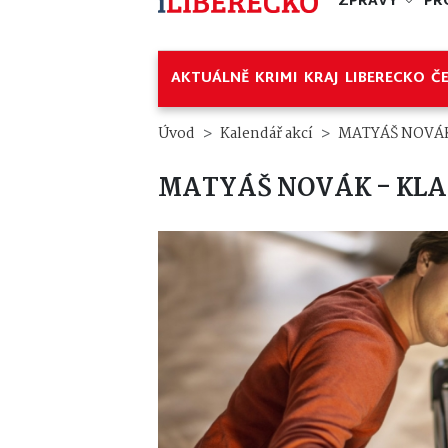
ZPRÁVY
PR
AKTUÁLNĚ
KRIMI
KRAJ
LIBERECKO
Č
Úvod
Kalendář akcí
MATYÁŠ NOVÁK
MATYÁŠ NOVÁK - KLA