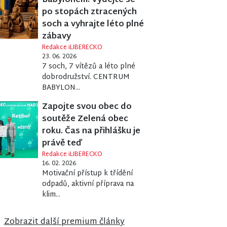
Babylonem. Vydejte se
po stopách ztracených
soch a vyhrajte léto plné
zábavy
Redakce iLIBERECKO
23. 06. 2026
7 soch, 7 vítězů a léto plné
dobrodružství. CENTRUM
BABYLON...
Zapojte svou obec do
soutěže Zelená obec
roku. Čas na přihlášku je
právě teď
Redakce iLIBERECKO
16. 02. 2026
Motivační přístup k třídění
odpadů, aktivní příprava na
klim...
Zobrazit další premium články