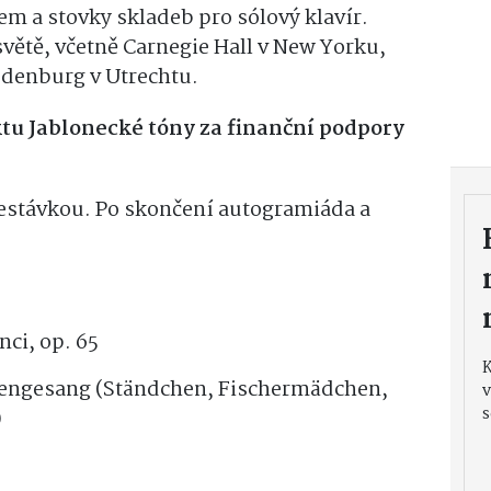
rem a stovky skladeb pro sólový klavír.
větě, včetně Carnegie Hall v New Yorku,
edenburg v Utrechtu.
ktu Jablonecké tóny za finanční podpory
řestávkou. Po skončení autogramiáda a
anci, op. 65
anengesang (Ständchen, Fischermädchen,
v
s
t)
 3