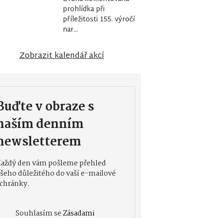
prohlídka při
příležitosti 155. výročí
nar...
Zobrazit kalendář akcí
Buďte v obraze s
naším denním
newsletterem
Každý den vám pošleme přehled
šeho důležitého do vaší e-mailové
chránky.
Souhlasím se
Zásadami