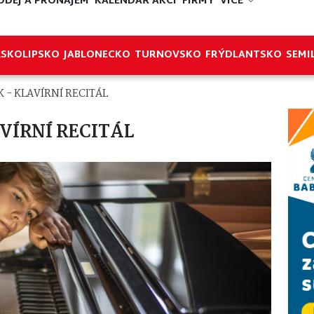
ODEJ A PRONÁJEM
KALENDÁŘ AKCÍ
FIRMY
VÍCE
ESKOLIPSKO
JABLONECKO
TURNOVSKO
FRÝDLANTSKO
SEMI
 - KLAVÍRNÍ RECITÁL
VÍRNÍ RECITÁL