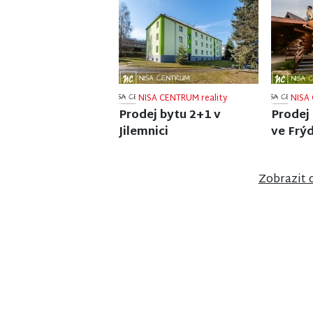
NISA CENTRUM reality
NISA 
Prodej rodinného domu
Prodej
v Jiřetíně pod Bukovou
ve Strá
Zobrazit 