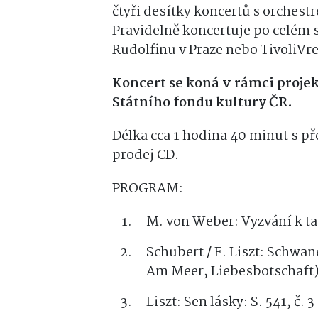
čtyři desítky koncertů s orchest
Pravidelně koncertuje po celém s
Rudolfinu v Praze nebo TivoliVr
Koncert se koná v rámci proje
Státního fondu kultury ČR.
Délka cca 1 hodina 40 minut s p
prodej CD.
PROGRAM:
M. von Weber: Vyzvání k t
Schubert / F. Liszt: Schw
Am Meer, Liebesbotschaf
Liszt: Sen lásky: S. 541, č.