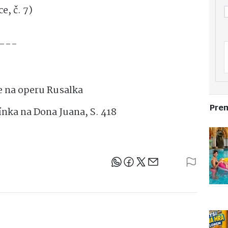
ce, č. 7)
----
1.
ie na operu Rusalka
Pre
mínka na Dona Juana, S. 418
Sdílejte článek