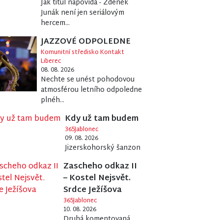
Jak titul napovídá - Zdeněk
Junák není jen seriálovým
hercem...
JAZZOVÉ ODPOLEDNE
Komunitní středisko Kontakt
Liberec
08. 08. 2026
Nechte se unést pohodovou
atmosférou letního odpoledne
plnéh...
Kdy už tam budem
365Jablonec
09. 08. 2026
Jizerskohorský šanzon
Zascheho odkaz II
– Kostel Nejsvět.
Srdce Ježíšova
365Jablonec
10. 08. 2026
Druhá komentovaná