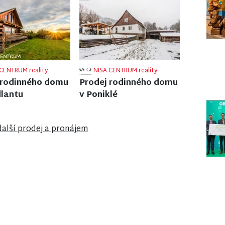
CENTRUM reality
NISA CENTRUM reality
 rodinného domu
Prodej bungalovu v
ži nad Nisou
anglosaském stylu u
zámku Sychrov
další prodej a pronájem