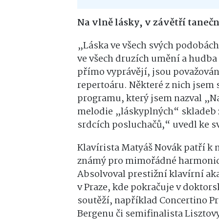
Na vlně lásky, v závětří taneč
„Láska ve všech svých podobách
ve všech druzích umění a hudba 
přímo vyprávějí, jsou považován
repertoáru. Některé z nich jsem
programu, který jsem nazval „Na
melodie „láskyplných“ skladeb z
srdcích posluchačů,“ uvedl ke 
Klavírista Matyáš Novák patří k
známý pro mimořádné harmonické 
Absolvoval prestižní klavírní a
v Praze, kde pokračuje v doktor
soutěží, například Concertino Pr
Bergenu či semifinalista Liszto