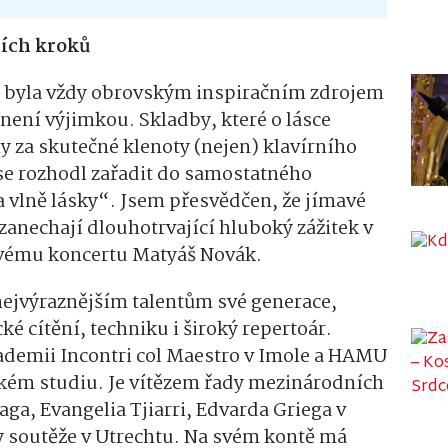
ních kroků
 byla vždy obrovským inspiračním zdrojem
není výjimkou. Skladby, které o lásce
y za skutečné klenoty (nejen) klavírního
 se rozhodl zařadit do samostatného
 vlně lásky“. Jsem přesvědčen, že jímavé
anechají dlouhotrvající hluboký zážitek v
svému koncertu Matyáš Novák.
 nejvýraznějším talentům své generace,
cítění, techniku i široký repertoár.
kademii Incontri col Maestro v Imole a HAMU
ském studiu. Je vítězem řady mezinárodních
aga, Evangelia Tjiarri, Edvarda Griega v
vy soutěže v Utrechtu. Na svém kontě má