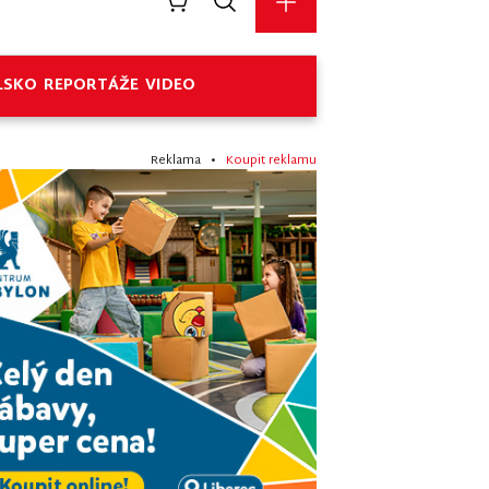
LSKO
REPORTÁŽE
VIDEO
Reklama •
Koupit reklamu