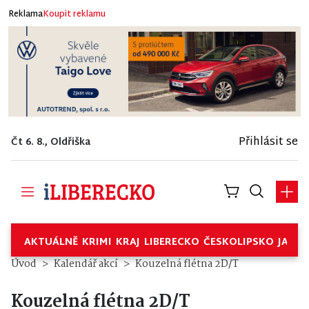
Reklama
Koupit reklamu
Přihlásit se
Čt 6. 8., Oldřiška
AKTUÁLNĚ
KRIMI
KRAJ
LIBERECKO
ČESKOLIPSKO
JABL
Úvod
Kalendář akcí
Kouzelná flétna 2D/T
Kouzelná flétna 2D/T