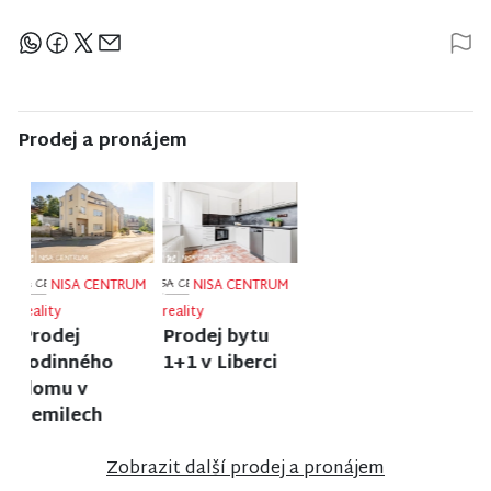
Sdílejte článek
Prodej a pronájem
NISA CENTRUM
NISA CENTRUM
NISA CENTRUM
reality
reality
reality
Prodej
Prodej
Prodej
ubytovacího
rodinného
rodinného
zařízení v
domu ve
domu ve
Janově nad
Frýdlantu
Vrchlabí
Nisou
Zobrazit další prodej a pronájem