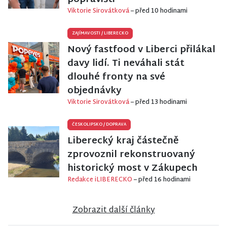
Viktorie Sirovátková
– před 10 hodinami
ZAJÍMAVOSTI
/
LIBERECKO
Nový fastfood v Liberci přilákal
davy lidí. Ti neváhali stát
dlouhé fronty na své
objednávky
Viktorie Sirovátková
– před 13 hodinami
ČESKOLIPSKO
/
DOPRAVA
Liberecký kraj částečně
zprovoznil rekonstruovaný
historický most v Zákupech
Redakce iLIBERECKO
– před 16 hodinami
Zobrazit další články