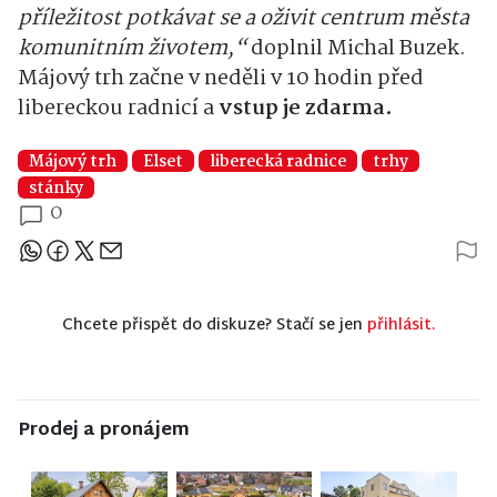
příležitost potkávat se a oživit centrum města
komunitním životem,“
doplnil Michal Buzek.
Májový trh začne v neděli v 10 hodin před
libereckou radnicí a
vstup je zdarma.
Májový trh
Elset
liberecká radnice
trhy
stánky
0
Sdílejte článek
Chcete přispět do diskuze? Stačí se jen
přihlásit.
Prodej a pronájem