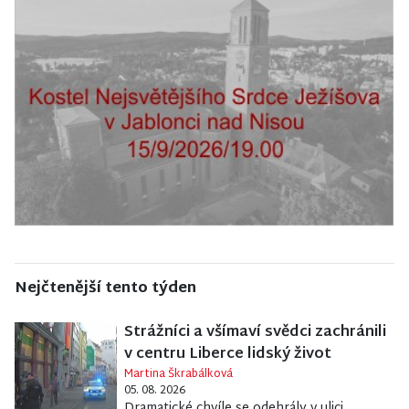
Nejčtenější tento týden
Strážníci a všímaví svědci zachránili
v centru Liberce lidský život
Martina Škrabálková
05. 08. 2026
Dramatické chvíle se odehrály v ulici