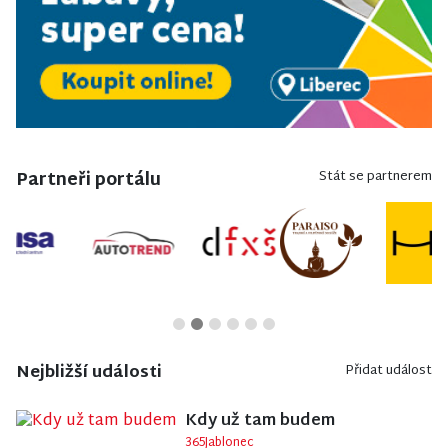
Partneři portálu
Stát se partnerem
Nejbližší události
Přidat událost
Kdy už tam budem
365Jablonec