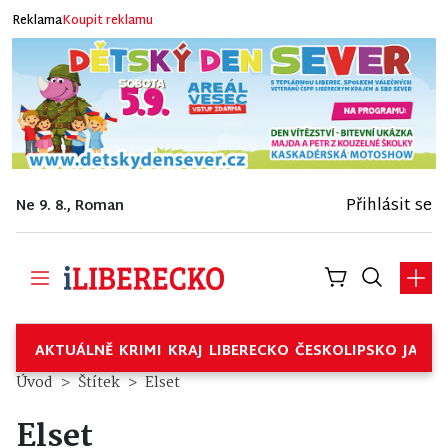
Reklama
Koupit reklamu
Přihlásit se
Ne 9. 8., Roman
AKTUÁLNĚ
KRIMI
KRAJ
LIBERECKO
ČESKOLIPSKO
JABL
Úvod
Štítek
Elset
Elset