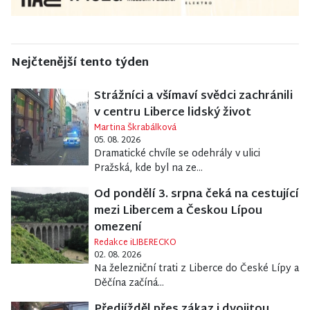
Nejčtenější tento týden
Strážníci a všímaví svědci zachránili
v centru Liberce lidský život
Martina Škrabálková
05. 08. 2026
Dramatické chvíle se odehrály v ulici
Pražská, kde byl na ze...
Od pondělí 3. srpna čeká na cestující
mezi Libercem a Českou Lípou
omezení
Redakce iLIBERECKO
02. 08. 2026
Na železniční trati z Liberce do České Lípy a
Děčína začíná...
Předjížděl přes zákaz i dvojitou