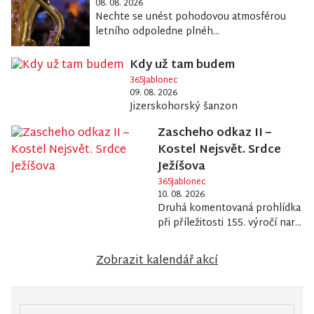
08. 08. 2026
Nechte se unést pohodovou atmosférou
letního odpoledne plnéh...
Kdy už tam budem
365Jablonec
09. 08. 2026
Jizerskohorský šanzon
Zascheho odkaz II –
Kostel Nejsvět. Srdce
Ježíšova
365Jablonec
10. 08. 2026
Druhá komentovaná prohlídka
při příležitosti 155. výročí nar...
Zobrazit kalendář akcí