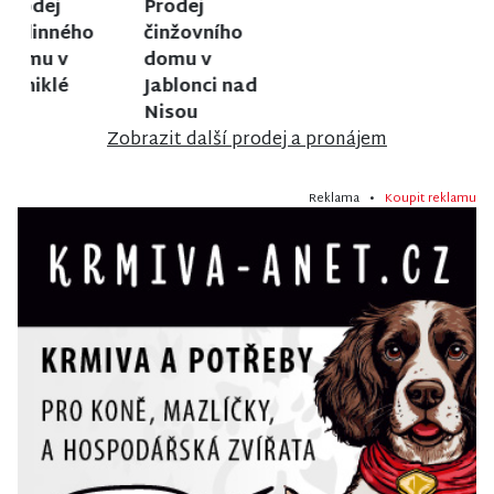
Prodej
Prodej
Prodej
ubytovacího
rodinného
rodinného
zařízení v
domu ve
domu v
Janově nad
Velkých
Jiřetíně pod
Nisou
Hamrech
Bukovou
Zobrazit další prodej a pronájem
Reklama •
Koupit reklamu