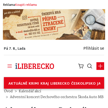
Reklama
Koupit reklamu
Přihlásit se
Pá 7. 8., Lada
AKTUÁLNĚ
KRIMI
KRAJ
LIBERECKO
ČESKOLIPSKO
JABL
Úvod
Kalendář akcí
Adventní koncert Dechového orchestru Škoda Auto MB