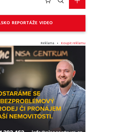
LSKO
REPORTÁŽE
VIDEO
Reklama •
Koupit reklamu