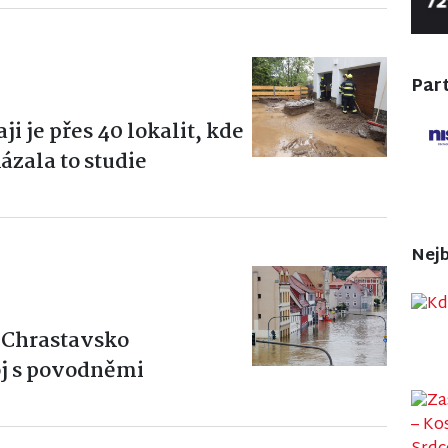
Part
i je přes 40 lokalit, kde
zala to studie
Nejb
 Chrastavsko
oj s povodněmi