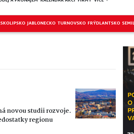
ODEJ A PRONÁJEM
KALENDÁŘ AKCÍ
FIRMY
VÍCE
ESKOLIPSKO
JABLONECKO
TURNOVSKO
FRÝDLANTSKO
SEMI
á novou studii rozvoje.
edostatky regionu