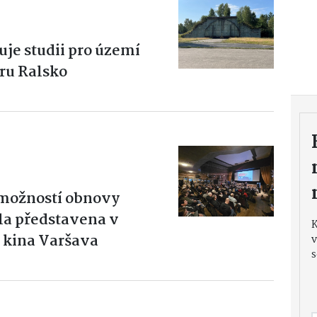
uje studii pro území
ru Ralsko
 možností obnovy
yla představena v
 kina Varšava
v
s