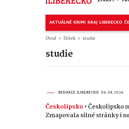
ZPRÁVY
PR
AKTUÁLNĚ
KRIMI
KRAJ
LIBERECKO
Č
Úvod
Štítek
studie
studie
REDAKCE ILIBERECKO
06. 08. 2026
Českolipsko
•
Českolipsko m
Zmapovala silné stránky i n