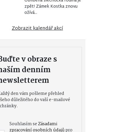
Oblíbená šlechtická rodina je
zpět! Zámek Kostka znovu
ožívá...
Zobrazit kalendář akcí
Buďte v obraze s
naším denním
newsletterem
Každý den vám pošleme přehled
šeho důležitého do vaší e-mailové
chránky.
Souhlasím se
Zásadami
zpracování osobních údajů
pro