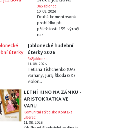
Srdce Ježíšova
365Jablonec
10. 08. 2026
Druhá komentovaná
prohlídka při
příležitosti 155. výročí
nar...
Jablonecké hudební
úterky 2026
365Jablonec
11. 08. 2026
Tetiana Tishchenko (UA) -
varhany, Juraj Škoda (SK) -
violon...
LETNÍ KINO NA ZÁMKU -
ARISTOKRATKA VE
VARU
Komunitní středisko Kontakt
Liberec
11. 08. 2026