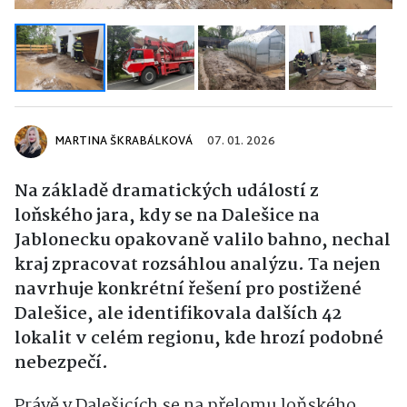
MARTINA ŠKRABÁLKOVÁ
07. 01. 2026
Na základě dramatických událostí z
loňského jara, kdy se na Dalešice na
Jablonecku opakovaně valilo bahno, nechal
kraj zpracovat rozsáhlou analýzu. Ta nejen
navrhuje konkrétní řešení pro postižené
Dalešice, ale identifikovala dalších 42
lokalit v celém regionu, kde hrozí podobné
nebezpečí.
Právě v Dalešicích se na přelomu loňského