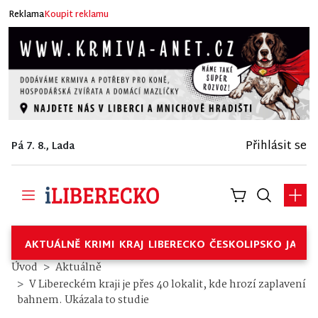
Reklama
Koupit reklamu
Přihlásit se
Pá 7. 8., Lada
AKTUÁLNĚ
KRIMI
KRAJ
LIBERECKO
ČESKOLIPSKO
JABL
Úvod
Aktuálně
V Libereckém kraji je přes 40 lokalit, kde hrozí zaplavení
bahnem. Ukázala to studie