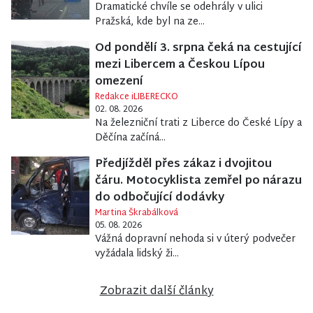
Dramatické chvíle se odehrály v ulici
Pražská, kde byl na ze...
Od pondělí 3. srpna čeká na cestující
mezi Libercem a Českou Lípou
omezení
Redakce iLIBERECKO
02. 08. 2026
Na železniční trati z Liberce do České Lípy a
Děčína začíná...
Předjížděl přes zákaz i dvojitou
čáru. Motocyklista zemřel po nárazu
do odbočující dodávky
Martina Škrabálková
05. 08. 2026
Vážná dopravní nehoda si v úterý podvečer
vyžádala lidský ži...
Zobrazit další články