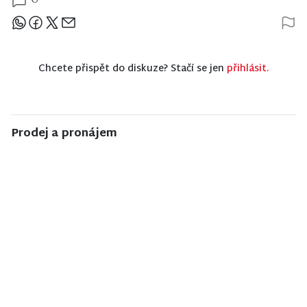
Sdílejte článek
Chcete přispět do diskuze? Stačí se jen
přihlásit.
Prodej a pronájem
NISA CENTRUM
NISA CENTRUM
NISA CENTRUM
reality
reality
reality
Prodej
Prodej
Prodej
rodinného
činžovního
rodinného
domu ve
domu v
domu v
Velkých
Jablonci nad
Jiřetíně pod