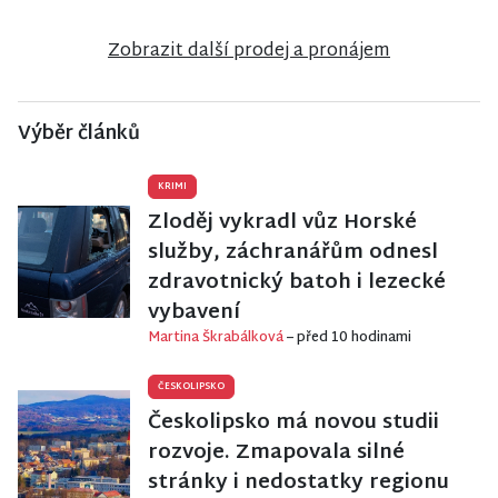
Hamrech
Nisou
Bukovou
Zobrazit další prodej a pronájem
Výběr článků
KRIMI
Zloděj vykradl vůz Horské
služby, záchranářům odnesl
zdravotnický batoh i lezecké
vybavení
Martina Škrabálková
– před 10 hodinami
ČESKOLIPSKO
Českolipsko má novou studii
rozvoje. Zmapovala silné
stránky i nedostatky regionu