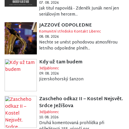
07. 08. 2026
Jak titul napovídá - Zdeněk Junák není jen
seriálovým hercem...
JAZZOVÉ ODPOLEDNE
Komunitní středisko Kontakt Liberec
08. 08. 2026
Nechte se unést pohodovou atmosférou
letního odpoledne plnéh...
Kdy už tam budem
365Jablonec
09. 08. 2026
Jizerskohorský šanzon
Zascheho odkaz II – Kostel Nejsvět.
Srdce Ježíšova
365Jablonec
10. 08. 2026
Druhá komentovaná prohlídka při