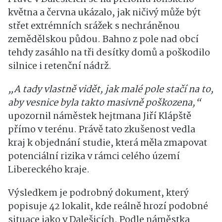
května a června ukázalo, jak ničivý může být
střet extrémních srážek s nechráněnou
zemědělskou půdou. Bahno z pole nad obcí
tehdy zasáhlo na tři desítky domů a poškodilo
silnice i retenční nádrž.
„A tady vlastně vidět, jak malé pole stačí na to,
aby vesnice byla takto masivně poškozena,“
upozornil náměstek hejtmana Jiří Klápště
přímo v terénu. Právě tato zkušenost vedla
kraj k objednání studie, která měla zmapovat
potenciální rizika v rámci celého území
Libereckého kraje.
Výsledkem je podrobný dokument, který
popisuje 42 lokalit, kde reálně hrozí podobné
situace jako v Dalešicích. Podle náměstka