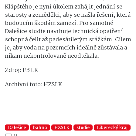
Klápštěho je nyní úkolem zahájit jednání se
starosty a zemědělci, aby se našla řešení, která
budoucím škodám zamezí. Pro samotné
Dalešice studie navrhuje technická opatření
schopná čelit až padesátiletým srážkám. Cílem
je, aby voda na pozemcích ideálně zůstávala a
nikam nekontrolovaně neodtékala.
Zdroj: FB LK
Archivní foto: HZSLK
Dalešice
bahno
HZSLK
studie
Liberecký kraj
0