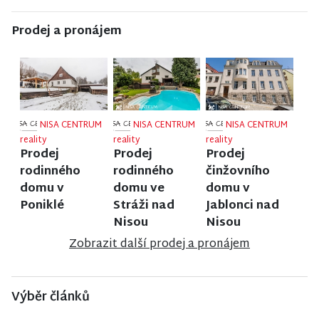
Prodej a pronájem
NISA CENTRUM
NISA CENTRUM
NISA CENTRUM
reality
reality
reality
Prodej
Prodej
Prodej
rodinného
rodinného
činžovního
domu v
domu ve
domu v
Poniklé
Stráži nad
Jablonci nad
Nisou
Nisou
Zobrazit další prodej a pronájem
Výběr článků