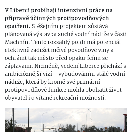
V Liberci probíhají intenzivní práce na
přípravě účinných protipovodňových
opatření.
Stěžejním projektem zůstává
plánovaná výstavba suché vodní nádrže v části
Machnín. Tento rozsáhlý poldr má potenciál
efektivně zadržet ničivé povodňové vlny a
ochránit tak město před opakujícími se
záplavami. Nicméně, vedení Liberce přichází s
ambicióznější vizí – vybudováním stálé vodní
nádrže, která by kromě své primární
protipovodňové funkce mohla obohatit život
obyvatel i o vítané rekreační možnosti.