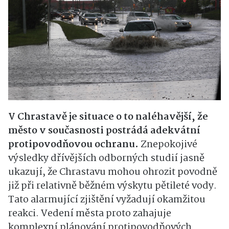
V Chrastavě je situace o to naléhavější, že
město v současnosti postrádá adekvátní
protipovodňovou ochranu.
Znepokojivé
výsledky dřívějších odborných studií jasně
ukazují, že Chrastavu mohou ohrozit povodně
již při relativně běžném výskytu pětileté vody.
Tato alarmující zjištění vyžadují okamžitou
reakci. Vedení města proto zahajuje
komplexní plánování protipovodňových