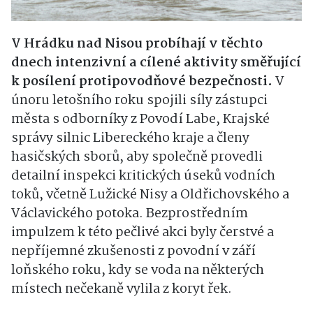
V Hrádku nad Nisou probíhají v těchto
dnech intenzivní a cílené aktivity směřující
k posílení protipovodňové bezpečnosti.
V
únoru letošního roku spojili síly zástupci
města s odborníky z Povodí Labe, Krajské
správy silnic Libereckého kraje a členy
hasičských sborů, aby společně provedli
detailní inspekci kritických úseků vodních
toků, včetně Lužické Nisy a Oldřichovského a
Václavického potoka. Bezprostředním
impulzem k této pečlivé akci byly čerstvé a
nepříjemné zkušenosti z povodní v září
loňského roku, kdy se voda na některých
místech nečekaně vylila z koryt řek.