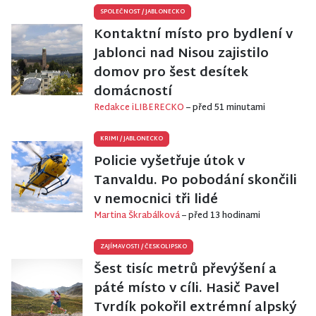
SPOLEČNOST
/
JABLONECKO
Kontaktní místo pro bydlení v
Jablonci nad Nisou zajistilo
domov pro šest desítek
domácností
Redakce iLIBERECKO
– před 51 minutami
KRIMI
/
JABLONECKO
Policie vyšetřuje útok v
Tanvaldu. Po pobodání skončili
v nemocnici tři lidé
Martina Škrabálková
– před 13 hodinami
ZAJÍMAVOSTI
/
ČESKOLIPSKO
Šest tisíc metrů převýšení a
páté místo v cíli. Hasič Pavel
Tvrdík pokořil extrémní alpský