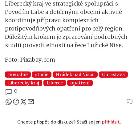
Liberecký kraj ve strategické spolupráci s
Povodím Labe a dotčenými obcemi aktivně
koordinuje přípravu komplexních
protipovodňových opatření pro celý region.
Důležitým krokem je zpracování podrobných
studií proveditelnosti na řece Lužické Nise.
Foto: Pixabay.com
povodně
studie
Hrádek nad Nisou
Chrastava
Liberecký kraj
Liberec
opatření
0
Sdílejte článek
Chcete přispět do diskuze? Stačí se jen
přihlásit.