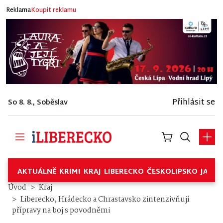
Reklama
Koupit reklamu
Přihlásit se
So 8. 8., Soběslav
AKTUÁLNĚ
KRIMI
KRAJ
LIBERECKO
ČESKOLIPSKO
JABL
Úvod
Kraj
Liberecko, Hrádecko a Chrastavsko zintenzivňují
přípravy na boj s povodněmi