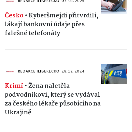
REDAKCE ILIBERECKO
07. 01. 2025
Česko
•
Kyberšmejdi přitvrdili,
lákají bankovní údaje přes
falešné telefonáty
REDAKCE ILIBERECKO
28. 12. 2024
Krimi
•
Žena naletěla
podvodníkovi, který se vydával
za českého lékaře působícího na
Ukrajině