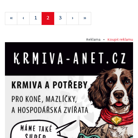
«
‹
1
2
3
›
»
Reklama •
Koupit reklamu