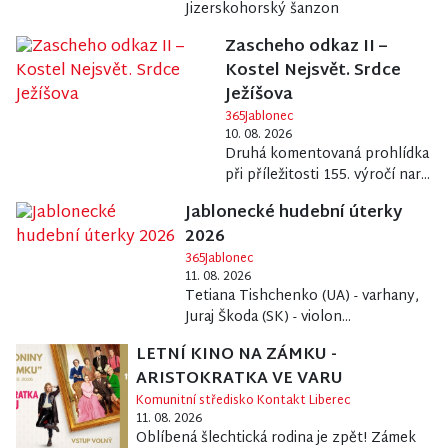
Jizerskohorský šanzon
Zascheho odkaz II –
Kostel Nejsvět. Srdce
Ježíšova
365Jablonec
10. 08. 2026
Druhá komentovaná prohlídka
při příležitosti 155. výročí nar...
Jablonecké hudební úterky
2026
365Jablonec
11. 08. 2026
Tetiana Tishchenko (UA) - varhany,
Juraj Škoda (SK) - violon...
LETNÍ KINO NA ZÁMKU -
ARISTOKRATKA VE VARU
Komunitní středisko Kontakt Liberec
11. 08. 2026
Oblíbená šlechtická rodina je zpět! Zámek