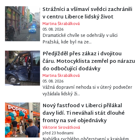
Strážníci a všímaví svědci zachránili
v centru Liberce lidský život
Martina Škrabálková
05. 08. 2026
Dramatické chvíle se odehrály v ulici
Pražská, kde byl na ze...
Předjížděl přes zákaz i dvojitou
čáru. Motocyklista zemřel po nárazu
do odbočující dodávky
Martina Škrabálková
05. 08. 2026
Vážná dopravní nehoda si v úterý podvečer
vyžádala lidský ži...
Nový fastfood v Liberci přilákal
davy lidí. Ti neváhali stát dlouhé
fronty na své objednávky
Viktorie Sirovátková
před 23 hodinami
Nabídka rychlého občerstvení v krajském