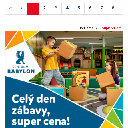
«
‹
1
2
3
4
5
6
7
8
9
Reklama •
Koupit reklamu