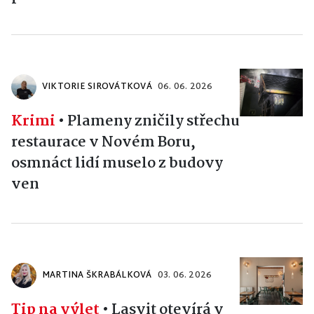
VIKTORIE SIROVÁTKOVÁ
06. 06. 2026
Krimi
•
Plameny zničily střechu
restaurace v Novém Boru,
osmnáct lidí muselo z budovy
ven
MARTINA ŠKRABÁLKOVÁ
03. 06. 2026
Tip na výlet
•
Lasvit otevírá v