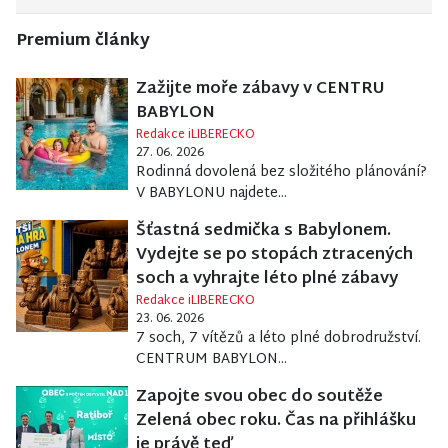
Premium články
Zažijte moře zábavy v CENTRU
BABYLON
Redakce iLIBERECKO
27. 06. 2026
Rodinná dovolená bez složitého plánování?
V BABYLONU najdete...
Šťastná sedmička s Babylonem.
Vydejte se po stopách ztracených
soch a vyhrajte léto plné zábavy
Redakce iLIBERECKO
23. 06. 2026
7 soch, 7 vítězů a léto plné dobrodružství.
CENTRUM BABYLON...
Zapojte svou obec do soutěže
Zelená obec roku. Čas na přihlášku
je právě teď