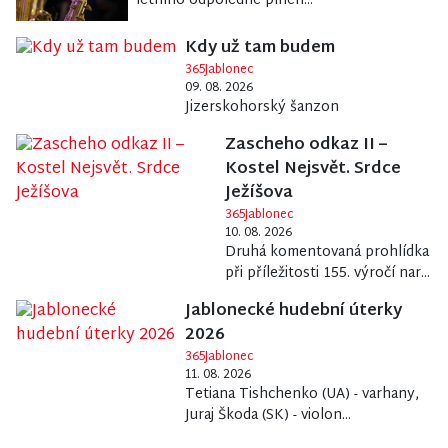
letního odpoledne plnéh...
Kdy už tam budem
365Jablonec
09. 08. 2026
Jizerskohorský šanzon
Zascheho odkaz II –
Kostel Nejsvět. Srdce
Ježíšova
365Jablonec
10. 08. 2026
Druhá komentovaná prohlídka
při příležitosti 155. výročí nar...
Jablonecké hudební úterky
2026
365Jablonec
11. 08. 2026
Tetiana Tishchenko (UA) - varhany,
Juraj Škoda (SK) - violon...