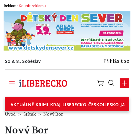
Reklama
Koupit reklamu
Přihlásit se
So 8. 8., Soběslav
AKTUÁLNĚ
KRIMI
KRAJ
LIBERECKO
ČESKOLIPSKO
JABL
Úvod
Štítek
Nový Bor
Nový Bor