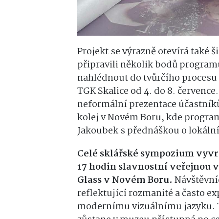
Projekt se výrazně otevírá také š
připravili několik bodů program
nahlédnout do tvůrčího procesu
TGK Skalice od 4.
do 8.
července
neformální prezentace účastníků
kolej v Novém Boru,
kde program 
Jakoubek s přednáškou o lokální
Celé sklářské sympozium vyvrc
17
hodin slavnostní veřejnou 
Glass v Novém Boru.
Návštěvníc
reflektující rozmanité a často e
modernímu vizuálnímu jazyku.