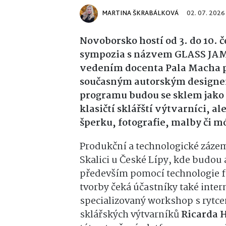
MARTINA ŠKRABÁLKOVÁ
02. 07. 2026
Novoborsko hostí od 3.
do 10.
č
sympozia s názvem GLASS JA
vedením docenta Pala Macha pr
současným autorským design
programu budou se sklem jak
klasičtí sklářští výtvarníci,
ale
šperku,
fotografie,
malby či mó
Produkční a technologické záze
Skalici u České Lípy,
kde budou a
především pomocí technologie 
tvorby čeká účastníky také inte
specializovaný workshop s rytc
sklářských výtvarníků
Ricarda 