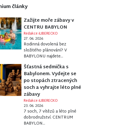
mium články
Zažijte moře zábavy v
CENTRU BABYLON
Redakce iLIBERECKO
27. 06. 2026
Rodinná dovolená bez
složitého plánování? V
BABYLONU najdete...
Šťastná sedmička s
Babylonem. Vydejte se
po stopách ztracených
soch a vyhrajte léto plné
zábavy
Redakce iLIBERECKO
23. 06. 2026
7 soch, 7 vítězů a léto plné
dobrodružství. CENTRUM
BABYLON...