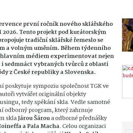
ervence první ročník nového sklářského
M 2026.
Tento projekt pod kurátorským
opojuje tradiční sklářské řemeslo se
em a volným uměním.
Během týdenního
o hlavním médiem experimentovat nejen
 i sedmnáct vybraných tvůrců z oblasti
dy z České republiky a Slovenska.
mí poskytuje sympoziu společnost TGK ve
utoři vytvářet originální objekty
fusingu,
tedy spékání skla.
Vedle samotné
rní odborný program,
který zahrnuje
em skla
Járou Šárou
a odborné přednášky
Hoineffa a Pala Macha
.
Celou organizaci