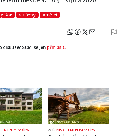
é letní měsíce až do 31.
srpna 2026.
ý Bor
sklárny
umělci
Sdílejte článek
o diskuze? Stačí se jen
přihlásit.
CENTRUM reality
NISA CENTRUM reality