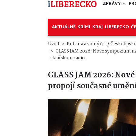
ZPRÁVY
PR
AKTUÁLNĚ
KRIMI
KRAJ
LIBERECKO
Č
/
Úvod
Kultura a volný čas
Českolipsk
GLASS JAM 2026: Nové sympozium na
sklářskou tradici
GLASS JAM 2026: Nové
propojí současné umění