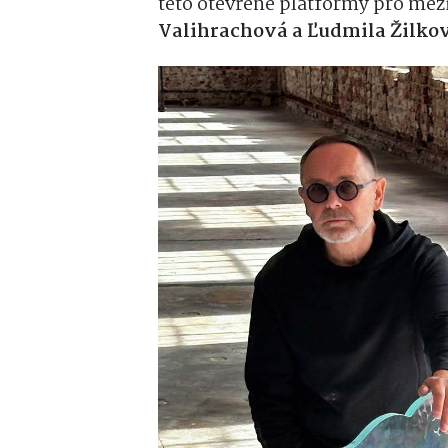
této otevřené platformy pro mezi
Valihrachová a Ľudmila Žilko