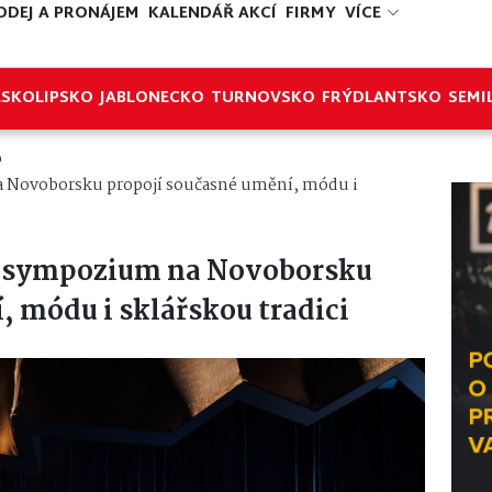
ODEJ A PRONÁJEM
KALENDÁŘ AKCÍ
FIRMY
VÍCE
ESKOLIPSKO
JABLONECKO
TURNOVSKO
FRÝDLANTSKO
SEMI
o
 Novoborsku propojí současné umění, módu i
 sympozium na Novoborsku
, módu i sklářskou tradici