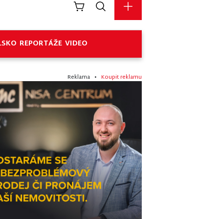
LSKO
REPORTÁŽE
VIDEO
Reklama •
Koupit reklamu