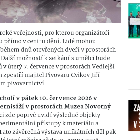
iroké veřejnosti,
pro kterou organizátoři
u přímo v centru dění.
Lidé mohou
 během dnů otevřených dveří v prostorách
.
Další možností k setkání s umělci bude
 v úterý 7.
července
v prostorách Vedlejší
zpestří majitel Pivovaru Cvikov Jiří
m pivovarnictví.
holí v pátek 10.
července 2026 v
vernisáží v prostorách Muzea Novotný
i zde poprvé uvidí výsledné objekty
xperimentální přístupy k materiálu a
Tato závěrečná výstava uníkátních děl pak