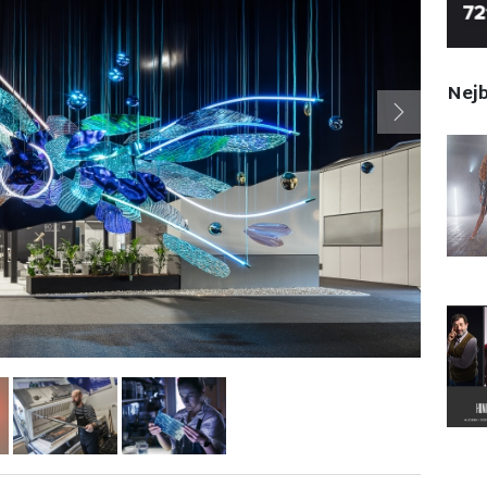
Nejb
Next