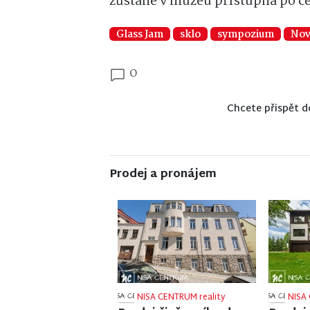
zůstane v muzeu přístupná po cel
Glass Jam
sklo
sympozium
Nov
0
Chcete přispět d
Prodej a pronájem
NISA CENTRUM reality
NISA 