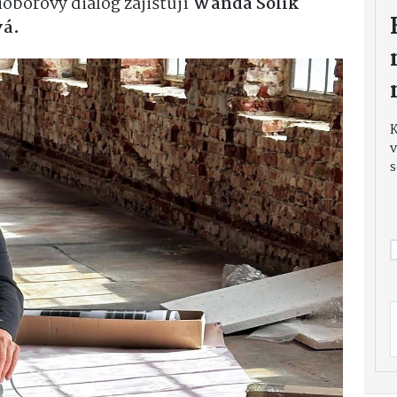
oborový dialog zajišťují
Wanda Solík
vá.
v
s