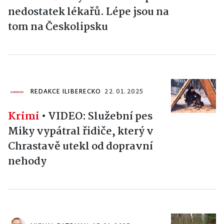
nedostatek lékařů. Lépe jsou na
tom na Českolipsku
REDAKCE ILIBERECKO
22. 01. 2025
Krimi
•
VIDEO: Služební pes
Miky vypátral řidiče, který v
Chrastavě utekl od dopravní
nehody