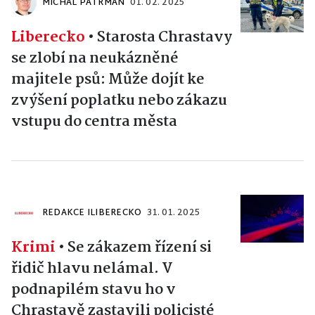
MICHAL PATRMAN
01. 02. 2025
Liberecko
•
Starosta Chrastavy
se zlobí na neukázněné
majitele psů: Může dojít ke
zvýšení poplatku nebo zákazu
vstupu do centra města
REDAKCE ILIBERECKO
31. 01. 2025
Krimi
•
Se zákazem řízení si
řidič hlavu nelámal. V
podnapilém stavu ho v
Chrastavě zastavili policisté