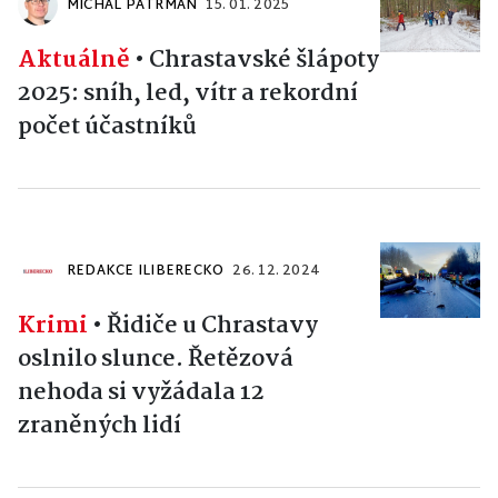
MICHAL PATRMAN
15. 01. 2025
Aktuálně
•
Chrastavské šlápoty
2025: sníh, led, vítr a rekordní
počet účastníků
REDAKCE ILIBERECKO
26. 12. 2024
Krimi
•
Řidiče u Chrastavy
oslnilo slunce. Řetězová
nehoda si vyžádala 12
zraněných lidí