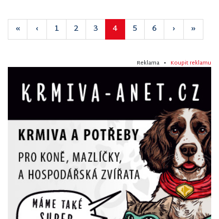
«
‹
1
2
3
4
5
6
›
»
Reklama •
Koupit reklamu