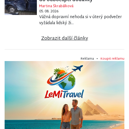
do odbočující dodávky
Martina Škrabálková
05. 08. 2026
Vážná dopravní nehoda si v úterý podvečer
vyžádala lidský ži...
Zobrazit další články
Reklama •
Koupit reklamu