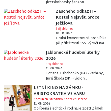
Jizerskohorský šanzon
Zascheho odkaz II –
Kostel Nejsvět. Srdce
Ježíšova
365Jablonec
10. 08. 2026
Druhá komentovaná prohlídka
při příležitosti 155. výročí nar...
Jablonecké hudební úterky
2026
365Jablonec
11. 08. 2026
Tetiana Tishchenko (UA) - varhany,
Juraj Škoda (SK) - violon...
LETNÍ KINO NA ZÁMKU -
ARISTOKRATKA VE VARU
Komunitní středisko Kontakt Liberec
11. 08. 2026
Oblíbená šlechtická rodina je zpět! Zámek