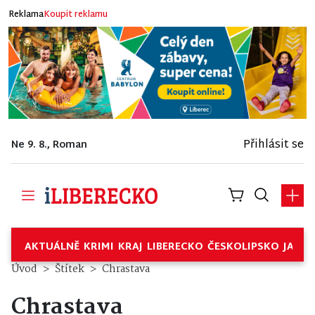
Reklama
Koupit reklamu
Přihlásit se
Ne 9. 8., Roman
AKTUÁLNĚ
KRIMI
KRAJ
LIBERECKO
ČESKOLIPSKO
JABL
Úvod
Štítek
Chrastava
Chrastava