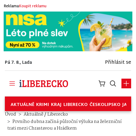
Reklama
Koupit reklamu
Přihlásit se
Pá 7. 8., Lada
AKTUÁLNĚ
KRIMI
KRAJ
LIBERECKO
ČESKOLIPSKO
JABL
/
Úvod
Aktuálně
Liberecko
Prvního dubna začíná půlroční výluka na železniční
trati mezi Chrastavou a Hrádkem