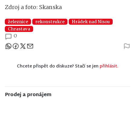
Zdroj a foto: Skanska
železnice
rekonstrukce
Hrádek nad Nisou
Chrastava
0
Sdílejte článek
Chcete přispět do diskuze? Stačí se jen
přihlásit.
Prodej a pronájem
NISA CENTRUM
NISA CENTRUM
NISA CENTRUM