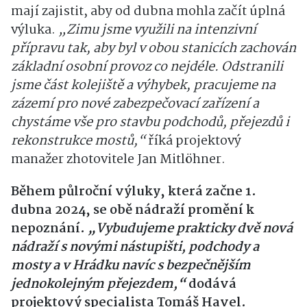
mají zajistit, aby od dubna mohla začít úplná
výluka.
„Zimu jsme využili na intenzivní
přípravu tak, aby byl v obou stanicích zachován
základní osobní provoz co nejdéle. Odstranili
jsme část kolejiště a výhybek, pracujeme na
zázemí pro nové zabezpečovací zařízení a
chystáme vše pro stavbu podchodů, přejezdů i
rekonstrukce mostů,“
říká projektový
manažer zhotovitele Jan Mitlöhner.
Během půlroční výluky, která začne 1.
dubna 2024, se obě nádraží promění k
nepoznání.
„Vybudujeme prakticky dvě nová
nádraží s novými nástupišti, podchody a
mosty a v Hrádku navíc s bezpečnějším
jednokolejným přejezdem,“
dodává
projektový specialista Tomáš Havel.