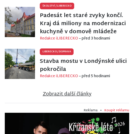
ŠKOLSTVÍ
/
LIBERECKO
Padesát let staré zvyky končí.
Kraj dá miliony na modernizaci
kuchyně v domově mládeže
Redakce iLIBERECKO
– před 3 hodinami
LIBERECKO
/
DOPRAVA
Stavba mostu v Londýnské ulici
pokročila
Redakce iLIBERECKO
– před 5 hodinami
Zobrazit další články
Reklama •
Koupit reklamu