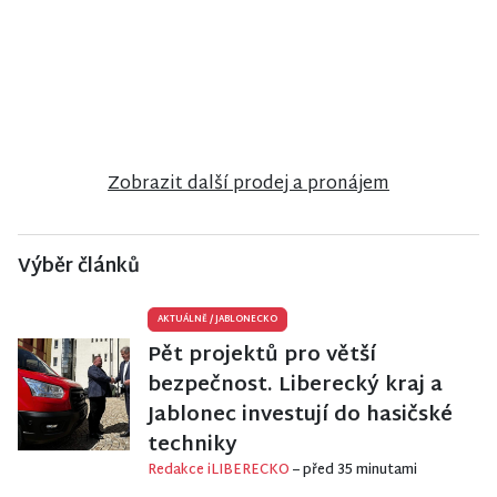
reality
reality
reality
Prodej
Prodej
Prodej
rodinného
rodinného
činžovního
domu ve
domu v
domu v
Frýdlantu
Poniklé
Jablonci nad
Nisou
Zobrazit další prodej a pronájem
Výběr článků
AKTUÁLNĚ
/
JABLONECKO
Pět projektů pro větší
bezpečnost. Liberecký kraj a
Jablonec investují do hasičské
techniky
Redakce iLIBERECKO
– před 35 minutami