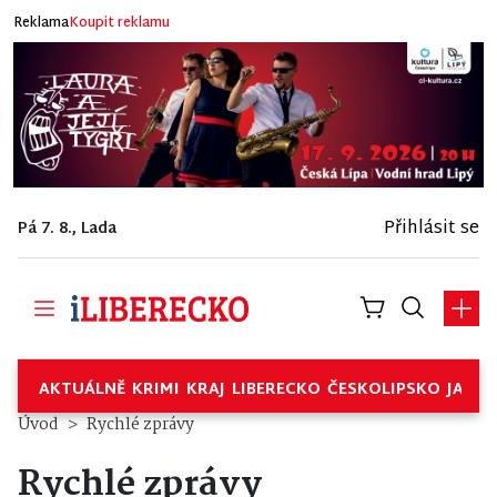
Reklama
Koupit reklamu
Přihlásit se
Pá 7. 8., Lada
AKTUÁLNĚ
KRIMI
KRAJ
LIBERECKO
ČESKOLIPSKO
JABL
Úvod
Rychlé zprávy
Rychlé zprávy