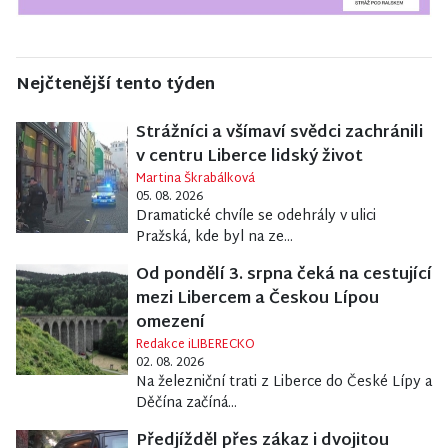
Nejčtenější tento týden
Strážníci a všímaví svědci zachránili
v centru Liberce lidský život
Martina Škrabálková
05. 08. 2026
Dramatické chvíle se odehrály v ulici
Pražská, kde byl na ze...
Od pondělí 3. srpna čeká na cestující
mezi Libercem a Českou Lípou
omezení
Redakce iLIBERECKO
02. 08. 2026
Na železniční trati z Liberce do České Lípy a
Děčína začíná...
Předjížděl přes zákaz i dvojitou