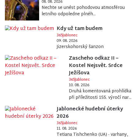
08. 08. 2026
Nechte se unést pohodovou atmosférou
letního odpoledne plnéh...
Kdy už tam budem
365Jablonec
09. 08. 2026
Jizerskohorský šanzon
Zascheho odkaz II –
Kostel Nejsvět. Srdce
Ježíšova
365Jablonec
10. 08. 2026
Druhá komentovaná prohlídka
při příležitosti 155. výročí nar...
Jablonecké hudební úterky
2026
365Jablonec
11. 08. 2026
Tetiana Tishchenko (UA) - varhany,