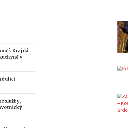
ončí. Kraj dá
 kuchyně v
é ulici
é služby,
avotnický