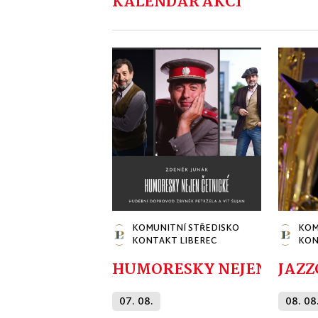
KALENDÁŘ AKCÍ
KOMUNITNÍ STŘEDISKO
KOM
KONTAKT LIBEREC
KON
HUMORESKY NEJEN ČETNI
JAZZ
07. 08.
08. 08