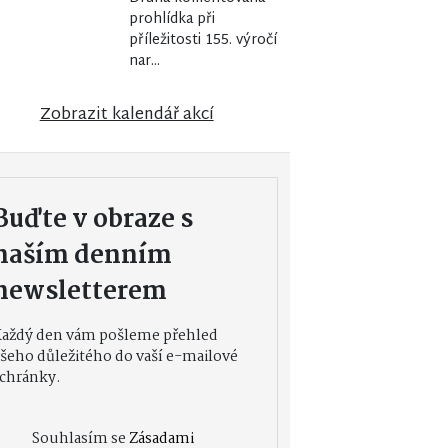
prohlídka při
příležitosti 155. výročí
nar...
Zobrazit kalendář akcí
Buďte v obraze s
naším denním
newsletterem
Každý den vám pošleme přehled
šeho důležitého do vaší e-mailové
chránky.
Souhlasím se
Zásadami