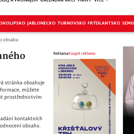
ODEJ A PRONÁJEM
KALENDÁŘ AKCÍ
FIRMY
VÍCE
ESKOLIPSKO
JABLONECKO
TURNOVSKO
FRÝDLANTSKO
SEMI
o obsahu
nného
Reklama
Koupit reklamu
á stránka obsahuje
nformace, můžete
it prostřednictvím
 zadání kontaktních
odnocení obsahu.