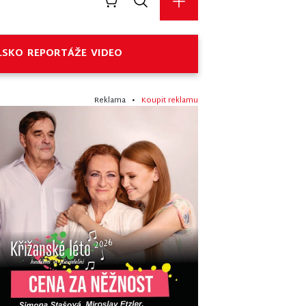
LSKO
REPORTÁŽE
VIDEO
Reklama •
Koupit reklamu