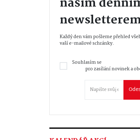
naším denní
newslettere
Každý den vám pošleme přehled všeh
vaší e-mailové schránky.
Souhlasím se
Zásadami zpraco
údajů
pro zasílání novinek a o
Odes