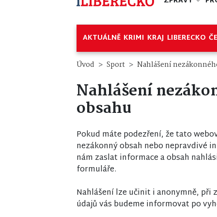
ZPRÁVY
PR
AKTUÁLNĚ
KRIMI
KRAJ
LIBERECKO
Č
Úvod
Sport
Nahlášení nezákonnéh
Nahlášení nezáko
obsahu
Pokud máte podezření, že tato webov
nezákonný obsah nebo nepravdivé i
nám zaslat informace a obsah nahlás
formuláře.
Nahlášení lze učinit i anonymně, při
údajů vás budeme informovat po vyh