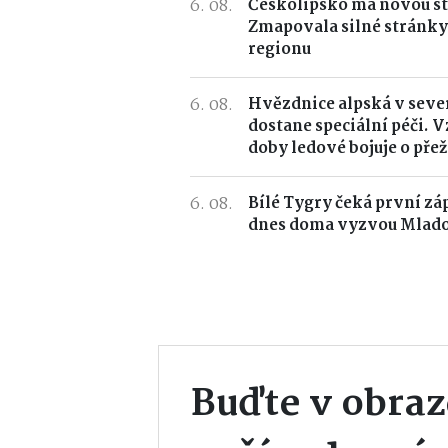
6. 08.
Českolipsko má novou st
Zmapovala silné stránky
regionu
6. 08.
Hvězdnice alpská v seve
dostane speciální péči. 
doby ledové bojuje o přež
6. 08.
Bílé Tygry čeká první zá
dnes doma vyzvou Mlado
Buďte v obraz