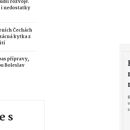
udii rozvoje.
 i nedostatky
rních Čechách
Vzácná kytka z
ití
pas přípravy,
u Boleslav
v
s
e s