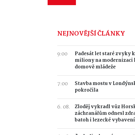
NEJNOVĚJŠÍ ČLÁNKY
9:00
Padesát let staré zvyky k
miliony na modernizaci
domově mládeže
7:00
Stavba mostu v Londýnsk
pokročila
6. 08.
Zloděj vykradl vůz Horsk
záchranářům odnesl zdr
batoh i lezecké vybavení