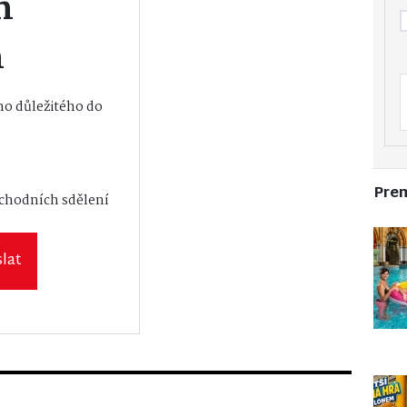
m
m
o důležitého do
vání osobních
Pre
bchodních sdělení
lat