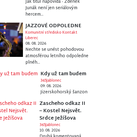
Jak titul napovídá - Zdeněk
Junák není jen seriálovým
hercem...
JAZZOVÉ ODPOLEDNE
Komunitní středisko Kontakt
Liberec
08. 08. 2026
Nechte se unést pohodovou
atmosférou letního odpoledne
plnéh...
Kdy už tam budem
365Jablonec
09. 08. 2026
Jizerskohorský šanzon
Zascheho odkaz II
– Kostel Nejsvět.
Srdce Ježíšova
365Jablonec
10. 08. 2026
Druhá komentovaná