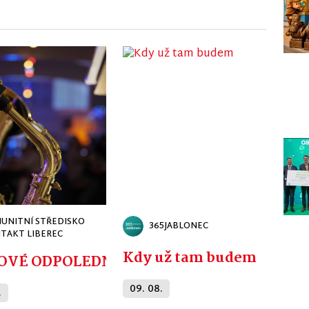
UNITNÍ STŘEDISKO
365JABLONEC
TAKT LIBEREC
Kdy už tam budem
CKÉ - ZDENĚK JUNÁK NEJEN JAKO PRAP
OVÉ ODPOLEDNE
09. 08.
.