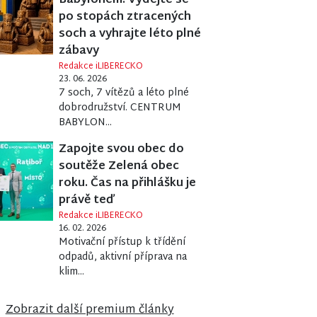
Babylonem. Vydejte se
po stopách ztracených
soch a vyhrajte léto plné
zábavy
Redakce iLIBERECKO
23. 06. 2026
7 soch, 7 vítězů a léto plné
dobrodružství. CENTRUM
BABYLON...
Zapojte svou obec do
soutěže Zelená obec
roku. Čas na přihlášku je
právě teď
Redakce iLIBERECKO
16. 02. 2026
Motivační přístup k třídění
odpadů, aktivní příprava na
ORČÍK AMBROŽ
klim...
Zobrazit další premium články