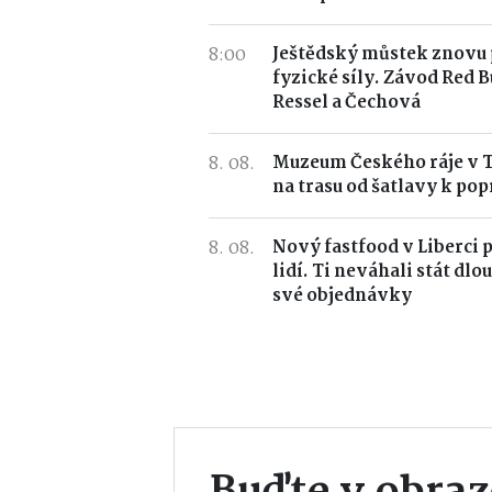
8:00
Ještědský můstek znovu 
fyzické síly. Závod Red B
Ressel a Čechová
8. 08.
Muzeum Českého ráje v 
na trasu od šatlavy k pop
8. 08.
Nový fastfood v Liberci 
lidí. Ti neváhali stát dlo
své objednávky