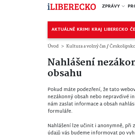
ZPRÁVY
PR
AKTUÁLNĚ
KRIMI
KRAJ
LIBERECKO
Č
/
Úvod
Kultura a volný čas
Českolipsk
Nahlášení nezáko
obsahu
Pokud máte podezření, že tato webov
nezákonný obsah nebo nepravdivé i
nám zaslat informace a obsah nahlás
formuláře.
Nahlášení lze učinit i anonymně, při
údajů vás budeme informovat po vyh