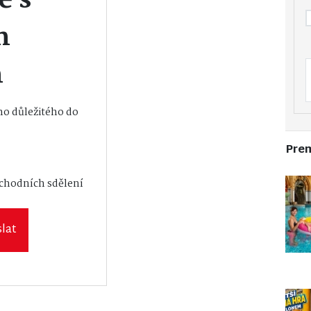
e s
m
m
o důležitého do
Pre
vání osobních
bchodních sdělení
lat