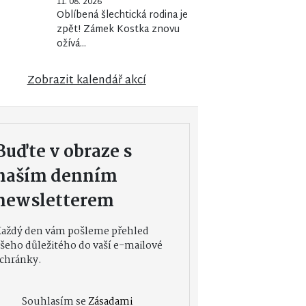
11. 08. 2026
Oblíbená šlechtická rodina je
zpět! Zámek Kostka znovu
ožívá...
Zobrazit kalendář akcí
Buďte v obraze s
naším denním
newsletterem
Každý den vám pošleme přehled
šeho důležitého do vaší e-mailové
chránky.
Souhlasím se
Zásadami