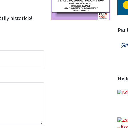
tily historické
Part
Nejb