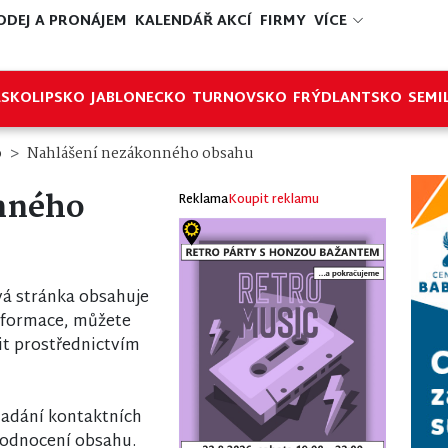
ODEJ A PRONÁJEM
KALENDÁŘ AKCÍ
FIRMY
VÍCE
ESKOLIPSKO
JABLONECKO
TURNOVSKO
FRÝDLANTSKO
SEMI
o
Nahlášení nezákonného obsahu
nného
Reklama
Koupit reklamu
á stránka obsahuje
nformace, můžete
it prostřednictvím
 zadání kontaktních
odnocení obsahu.