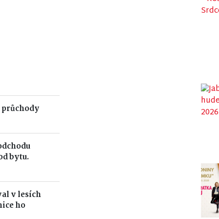
 průchody
 odchodu
od bytu.
al v lesích
ice ho