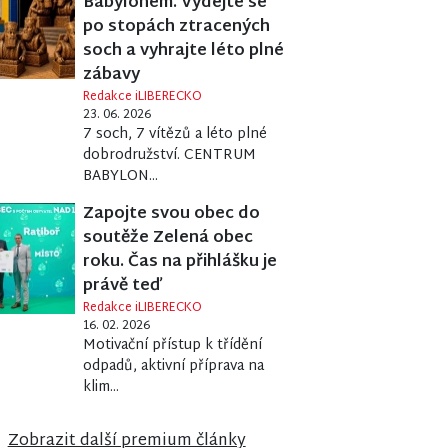
Babylonem. Vydejte se
po stopách ztracených
soch a vyhrajte léto plné
zábavy
Redakce iLIBERECKO
23. 06. 2026
7 soch, 7 vítězů a léto plné
dobrodružství. CENTRUM
BABYLON...
Zapojte svou obec do
soutěže Zelená obec
roku. Čas na přihlášku je
právě teď
Redakce iLIBERECKO
16. 02. 2026
Motivační přístup k třídění
odpadů, aktivní příprava na
klim...
ova
ky 2026
Zobrazit další premium články