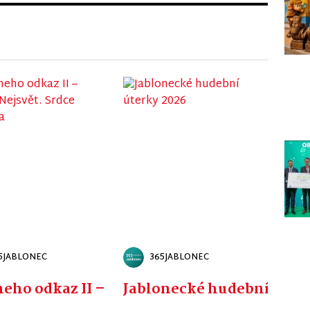
5JABLONEC
365JABLONEC
eho odkaz II – Kostel Nejsvět. Srdce Ježíš
Jablonecké hudební úter