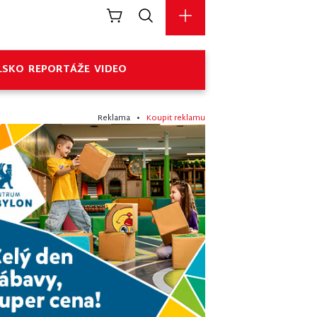
LSKO
REPORTÁŽE
VIDEO
Reklama •
Koupit reklamu