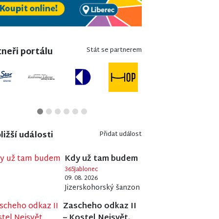
neři portálu
Stát se partnerem
ližší události
Přidat událost
Kdy už tam budem
365Jablonec
09. 08. 2026
Jizerskohorský šanzon
Zascheho odkaz II
– Kostel Nejsvět.