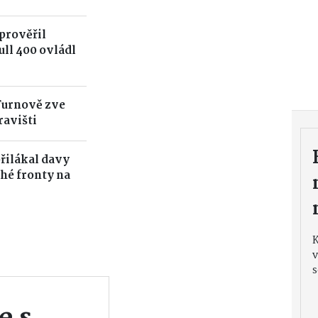
prověřil
ull 400 ovládl
Turnově zve
ravišti
přilákal davy
uhé fronty na
v
s