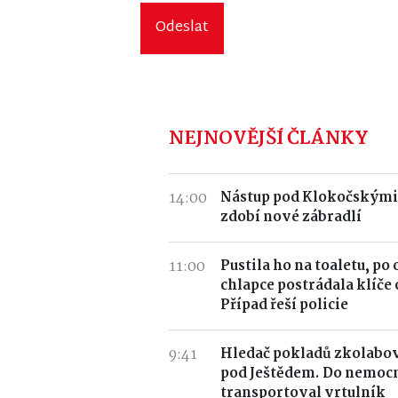
Odeslat
NEJNOVĚJŠÍ ČLÁNKY
14:00
Nástup pod Klokočskými
zdobí nové zábradlí
11:00
Pustila ho na toaletu, po
chlapce postrádala klíče 
Případ řeší policie
9:41
Hledač pokladů zkolabov
pod Ještědem. Do nemocn
transportoval vrtulník