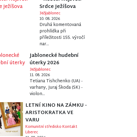
Srdce Ježíšova
365Jablonec
10. 08. 2026
Druhá komentovaná
prohlídka při
příležitosti 155. výročí
nar...
Jablonecké hudební
úterky 2026
365Jablonec
11. 08. 2026
Tetiana Tishchenko (UA) -
varhany, Juraj Škoda (SK) -
violon...
LETNÍ KINO NA ZÁMKU -
ARISTOKRATKA VE
VARU
Komunitní středisko Kontakt
Liberec