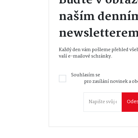
Buďte v obraz
naším denní
newslettere
Každý den vám pošleme přehled všeh
vaší e-mailové schránky.
Souhlasím se
Zásadami zpraco
údajů
pro zasílání novinek a o
Odes