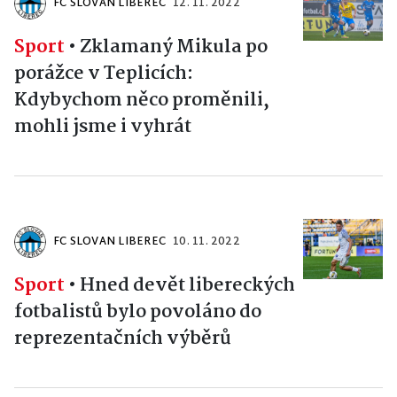
FC SLOVAN LIBEREC
12. 11. 2022
Sport
•
Zklamaný Mikula po
porážce v Teplicích:
Kdybychom něco proměnili,
mohli jsme i vyhrát
FC SLOVAN LIBEREC
10. 11. 2022
Sport
•
Hned devět libereckých
fotbalistů bylo povoláno do
reprezentačních výběrů