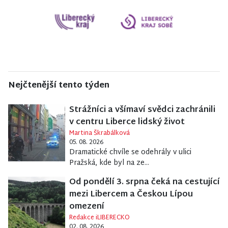
Nejčtenější tento týden
Strážníci a všímaví svědci zachránili
v centru Liberce lidský život
Martina Škrabálková
05. 08. 2026
Dramatické chvíle se odehrály v ulici
Pražská, kde byl na ze...
Od pondělí 3. srpna čeká na cestující
mezi Libercem a Českou Lípou
omezení
Redakce iLIBERECKO
02. 08. 2026