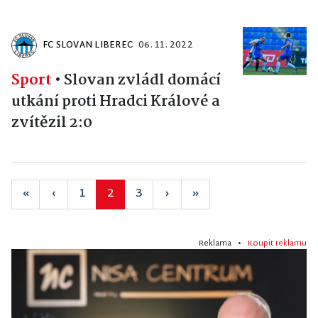
FC SLOVAN LIBEREC
06. 11. 2022
Sport
•
Slovan zvládl domácí
utkání proti Hradci Králové a
zvítězil 2:0
«
‹
1
2
3
›
»
Reklama •
Koupit reklamu