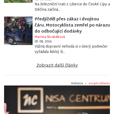
Na železniční trati z Liberce do České Lípy a
Děčína začíná...
Předjížděl přes zákaz i dvojitou
čáru. Motocyklista zemřel po nárazu
do odbočující dodávky
Martina Škrabálková
05. 08. 2026
Vážná dopravní nehoda si v úterý podvečer
vyžádala lidský ži...
Zobrazit další články
Reklama •
Koupit reklamu