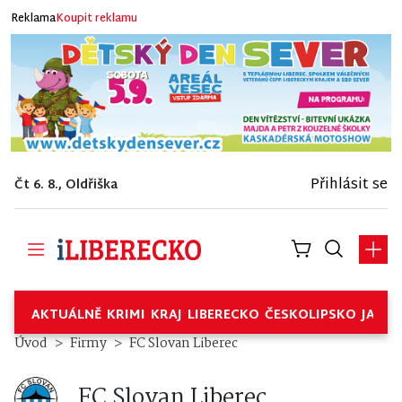
Reklama
Koupit reklamu
Přihlásit se
Čt 6. 8., Oldřiška
AKTUÁLNĚ
KRIMI
KRAJ
LIBERECKO
ČESKOLIPSKO
JABL
FC Slovan Liberec – Firmy
Úvod
Firmy
FC Slovan Liberec
FC Slovan Liberec