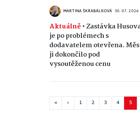
MARTINA ŠKRABÁLKOVÁ
30. 07. 2026
Aktuálně
•
Zastávka Husov
je po problémech s
dodavatelem otevřena. Měs
ji dokončilo pod
vysoutěženou cenu
«
‹
1
2
3
4
5