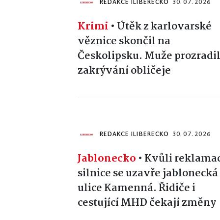
REDAKCE ILIBERECKO
30. 07. 2026
Krimi
•
Útěk z karlovarské
věznice skončil na
Českolipsku. Muže prozradi
zakrývání obličeje
REDAKCE ILIBERECKO
30. 07. 2026
Jablonecko
•
Kvůli reklamac
silnice se uzavře jablonecká
ulice Kamenná. Řidiče i
cestující MHD čekají změny