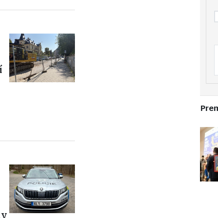
í
Pre
dy