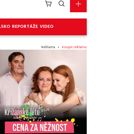
LSKO
REPORTÁŽE
VIDEO
Reklama •
Koupit reklamu