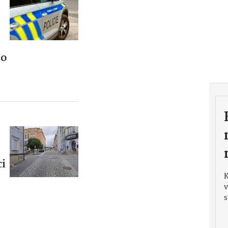
lo
i
v
s