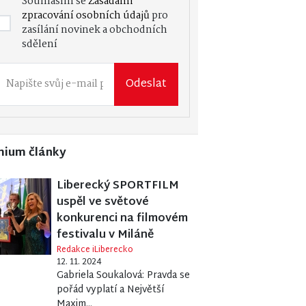
Souhlasím se
Zásadami
zpracování osobních údajů
pro
zasílání novinek a obchodních
sdělení
Odeslat
mium články
Liberecký SPORTFILM
uspěl ve světové
konkurenci na filmovém
festivalu v Miláně
Redakce iLiberecko
12. 11. 2024
Gabriela Soukalová: Pravda se
pořád vyplatí a Největší
Maxim...