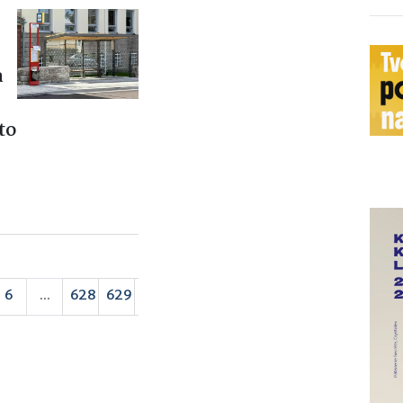
a
to
6
...
628
629
›
»