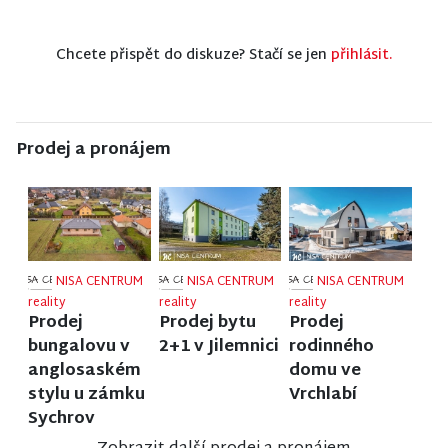
Chcete přispět do diskuze? Stačí se jen
přihlásit.
Prodej a pronájem
NISA CENTRUM
NISA CENTRUM
NISA CENTRUM
reality
reality
reality
Prodej
Prodej bytu
Prodej
bungalovu v
2+1 v Jilemnici
rodinného
anglosaském
domu ve
stylu u zámku
Vrchlabí
Sychrov