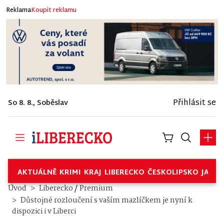
Reklama
Koupit reklamu
Přihlásit se
So 8. 8., Soběslav
AKTUÁLNĚ
KRIMI
KRAJ
LIBERECKO
ČESKOLIPSKO
JABL
/
Úvod
Liberecko
Premium
Důstojné rozloučení s vaším mazlíčkem je nyní k
dispozici i v Liberci