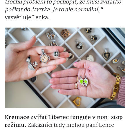
trochu problém to pochopit, že musí zvířátko
počkat do čtvrtka. Je to ale normální,
“
vysvětluje Lenka.
Kremace zvířat Liberec funguje v non-stop
režimu.
Zákazníci tedy mohou paní Lence