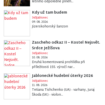
letního odpoledne plnéh...
Kdy už tam budem
365Jablonec
09. 08. 2026
Jizerskohorský šanzon
Zascheho odkaz II – Kostel Nejsvět.
Srdce Ježíšova
365Jablonec
10. 08. 2026
Druhá komentovaná prohlídka při
příležitosti 155. výročí nar...
Jablonecké hudební úterky 2026
365Jablonec
11. 08. 2026
Tetiana Tishchenko (UA) - varhany, Juraj
Škoda (SK) - violon...