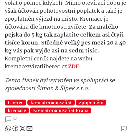
volat o pomoc kdykoli. Mimo otevírací dobu je
však účtován pohotovostní poplatek a také je
zpoplatněn výjezd na místo. Kremace je
účtována dle hmotnosti zvířete.
Za malého
pejska do 5 kg tak zaplatíte celkem asi čtyři
tisíce korun. Středně velký pes mezi 20 a 40
kg vás pak vyjde asi na sedm tisíc.
Kompletní ceník najdete na webu
kremacezviratliberec.cz
ZDE
.
Tento článek byl vytvořen ve spolupráci se
společností Šimon & Šípek s.r.o.
Liberec
krematorium zvířat
zpopelnění
kremace
Krematorium zvířat Praha
0
Sdílejte článek