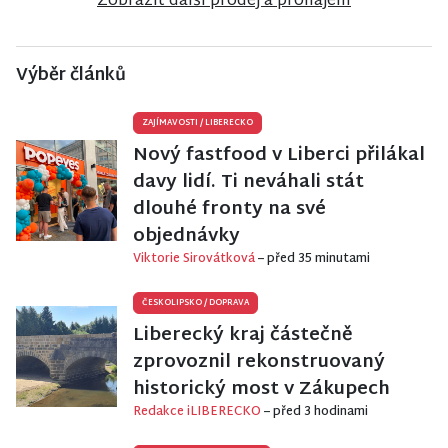
Zobrazit další prodej a pronájem
Výběr článků
ZAJÍMAVOSTI
/
LIBERECKO
Nový fastfood v Liberci přilákal
davy lidí. Ti neváhali stát
dlouhé fronty na své
objednávky
Viktorie Sirovátková
– před 35 minutami
ČESKOLIPSKO
/
DOPRAVA
Liberecký kraj částečně
zprovoznil rekonstruovaný
historický most v Zákupech
Redakce iLIBERECKO
– před 3 hodinami