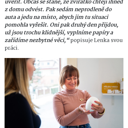
uvěřit. Občas se stane, že zvířátko chtějí ihned
z domu odvést. Pak sedám neprodleně do
auta a jedu na místo, abych jim tu situaci
pomohla vyřešit. Oni pak druhý den přijdou,
už jsou trochu klidnější, vyplníme papíry a
zařídíme nezbytné věci,“
popisuje Lenka svou
práci.