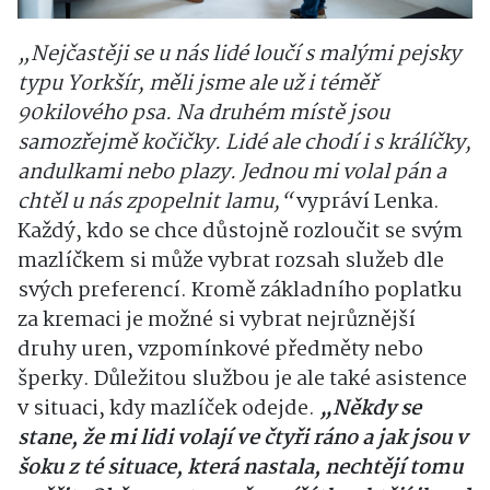
„Nejčastěji se u nás lidé loučí s malými pejsky
typu Yorkšír, měli jsme ale už i téměř
90kilového psa. Na druhém místě jsou
samozřejmě kočičky. Lidé ale chodí i s králíčky,
andulkami nebo plazy. Jednou mi volal pán a
chtěl u nás zpopelnit lamu,“
vypráví Lenka.
Každý, kdo se chce důstojně rozloučit se svým
mazlíčkem si může vybrat rozsah služeb dle
svých preferencí. Kromě základního poplatku
za kremaci je možné si vybrat nejrůznější
druhy uren, vzpomínkové předměty nebo
šperky. Důležitou službou je ale také asistence
v situaci, kdy mazlíček odejde.
„Někdy se
stane, že mi lidi volají ve čtyři ráno a jak jsou v
šoku z té situace, která nastala, nechtějí tomu