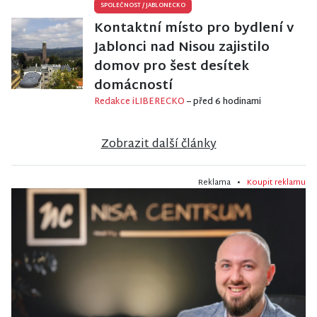
SPOLEČNOST
/
JABLONECKO
Kontaktní místo pro bydlení v
Jablonci nad Nisou zajistilo
domov pro šest desítek
domácností
Redakce iLIBERECKO
– před 6 hodinami
Zobrazit další články
Reklama •
Koupit reklamu