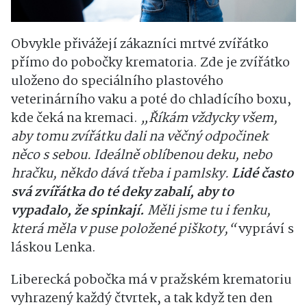
Obvykle přivážejí zákazníci mrtvé zvířátko
přímo do pobočky krematoria. Zde je zvířátko
uloženo do speciálního plastového
veterinárního vaku a poté do chladícího boxu,
kde čeká na kremaci.
„Říkám vždycky všem,
aby tomu zvířátku dali na věčný odpočinek
něco s sebou. Ideálně oblíbenou deku, nebo
hračku, někdo dává třeba i pamlsky.
Lidé často
svá zvířátka do té deky zabalí, aby to
vypadalo, že spinkají.
Měli jsme tu i fenku,
která měla v puse položené piškoty,“
vypráví s
láskou Lenka.
Liberecká pobočka má v pražském krematoriu
vyhrazený každý čtvrtek, a tak když ten den