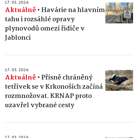
17. 03. 2026
Aktuálně
•
Havárie na hlavním
tahu i rozsáhlé opravy
plynovodů omezí řidiče v
Jablonci
17. 03. 2026
Aktuálně
•
Přísně chráněný
tetřívek se v Krkonoších začíná
rozmnožovat. KRNAP proto
uzavřel vybrané cesty
17. 03. 2026