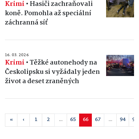
Krimi
•
Hasiči zachraňovali
koně. Pomohla až speciální
záchranná síť
16. 03. 2026
Krimi
•
Těžké autonehody na
Českolipsku si vyžádaly jeden
život a deset zraněných
«
‹
1
2
...
65
66
67
...
94
95