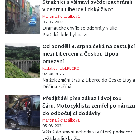
Strážníci a všímaví svědci zachránili
v centru Liberce lidský život
Martina Škrabálková
05. 08. 2026
Dramatické chvíle se odehrály v ulici
Pražská, kde byl na ze...
Od pondělí 3. srpna čeká na cestující
mezi Libercem a Českou Lípou
omezení
Redakce iLIBERECKO
02. 08. 2026
Na železniční trati z Liberce do České Lípy a
Děčína začíná...
Předjížděl přes zákaz i dvojitou
čáru. Motocyklista zemřel po nárazu
do odbočující dodávky
Martina Škrabálková
05. 08. 2026
Vážná dopravní nehoda si v úterý podvečer
vyžádala lidský ži...