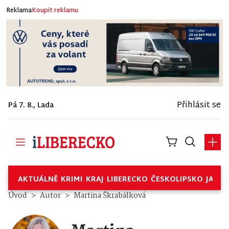
Reklama
Koupit reklamu
Přihlásit se
Pá 7. 8., Lada
AKTUÁLNĚ
KRIMI
KRAJ
LIBERECKO
ČESKOLIPSKO
JABL
Úvod
Autor
Martina Škrabálková