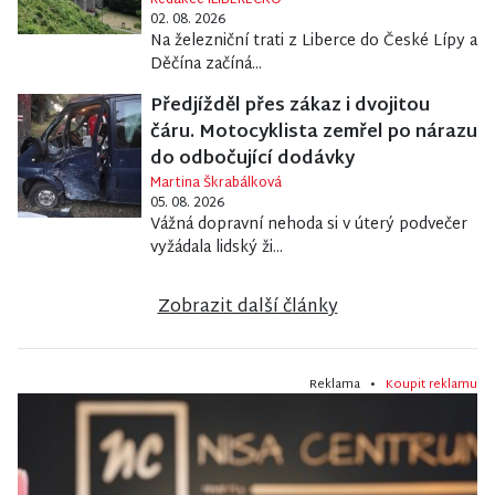
02. 08. 2026
Na železniční trati z Liberce do České Lípy a
Děčína začíná...
Předjížděl přes zákaz i dvojitou
čáru. Motocyklista zemřel po nárazu
do odbočující dodávky
Martina Škrabálková
05. 08. 2026
Vážná dopravní nehoda si v úterý podvečer
vyžádala lidský ži...
Zobrazit další články
Reklama •
Koupit reklamu