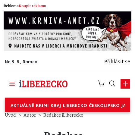
Reklama
Koupit reklamu
Přihlásit se
Ne 9. 8., Roman
AKTUÁLNĚ
KRIMI
KRAJ
LIBERECKO
ČESKOLIPSKO
JABL
Úvod
Autor
Redakce iLiberecko