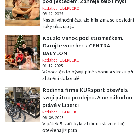
pod Ještědem. Zahřeje tělo i mysl
Redakce iLIBERECKO
08. 12. 2025
Nastal vánoční čas, ale bílá zima se poslední
roky ukazuje j...
Kouzlo Vánoc pod stromečkem.
Darujte voucher z CENTRA
BABYLON
Redakce iLIBERECKO
01. 12. 2025
Vánoce často bývají plné shonu a stresu při
shánění dokonalé...
Rodinná firma KURsport otevřela
svoji pátou prodejnu. A ne náhodou
právě v Liberci
Redakce iLIBERECKO
08. 09. 2025
V pátek 5. září byla v Liberci slavnostně
otevřena již pátá...