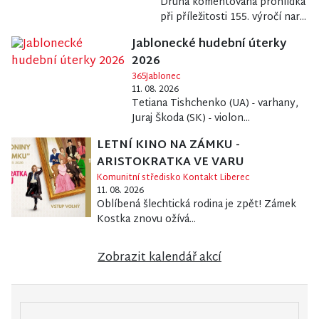
Druhá komentovaná prohlídka
při příležitosti 155. výročí nar...
Jablonecké hudební úterky
2026
365Jablonec
11. 08. 2026
Tetiana Tishchenko (UA) - varhany,
Juraj Škoda (SK) - violon...
LETNÍ KINO NA ZÁMKU -
ARISTOKRATKA VE VARU
Komunitní středisko Kontakt Liberec
11. 08. 2026
Oblíbená šlechtická rodina je zpět! Zámek
Kostka znovu ožívá...
Zobrazit kalendář akcí