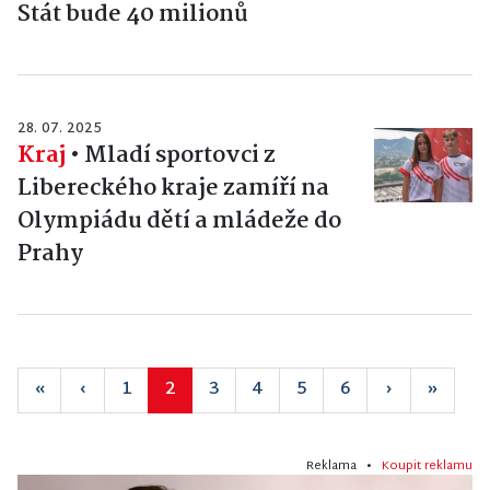
Stát bude 40 milionů
28. 07. 2025
Kraj
•
Mladí sportovci z
Libereckého kraje zamíří na
Olympiádu dětí a mládeže do
Prahy
«
‹
1
2
3
4
5
6
›
»
Reklama •
Koupit reklamu