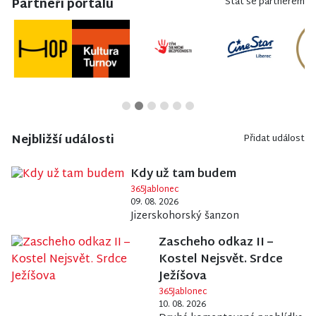
Partneři portálu
Stát se partnerem
Nejbližší události
Přidat událost
Kdy už tam budem
365Jablonec
09. 08. 2026
Jizerskohorský šanzon
Zascheho odkaz II –
Kostel Nejsvět. Srdce
Ježíšova
365Jablonec
10. 08. 2026