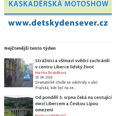
Nejčtenější tento týden
Strážníci a všímaví svědci zachránili
v centru Liberce lidský život
Martina Škrabálková
05. 08. 2026
Dramatické chvíle se odehrály v ulici
Pražská, kde byl na ze...
Od pondělí 3. srpna čeká na cestující
mezi Libercem a Českou Lípou
omezení
Redakce iLIBERECKO