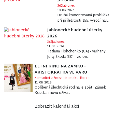
Ježíšova
365Jablonec
10. 08. 2026
Druhá komentovaná prohlídka
při příležitosti 155. výročí nar...
Jablonecké hudební úterky
2026
365Jablonec
11. 08. 2026
Tetiana Tishchenko (UA) - varhany,
Juraj Škoda (SK) - violon...
LETNÍ KINO NA ZÁMKU -
ARISTOKRATKA VE VARU
Komunitní středisko Kontakt Liberec
11. 08. 2026
Oblíbená šlechtická rodina je zpět! Zámek
Kostka znovu ožívá...
Zobrazit kalendář akcí