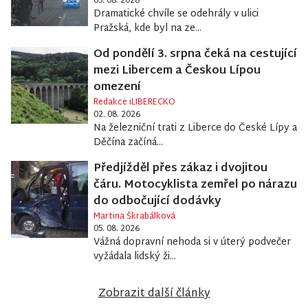
05. 08. 2026
Dramatické chvíle se odehrály v ulici
Pražská, kde byl na ze...
Od pondělí 3. srpna čeká na cestující
mezi Libercem a Českou Lípou
omezení
Redakce iLIBERECKO
02. 08. 2026
Na železniční trati z Liberce do České Lípy a
Děčína začíná...
Předjížděl přes zákaz i dvojitou
čáru. Motocyklista zemřel po nárazu
do odbočující dodávky
Martina Škrabálková
05. 08. 2026
Vážná dopravní nehoda si v úterý podvečer
vyžádala lidský ži...
Zobrazit další články