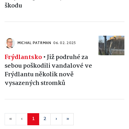
škodu
MICHAL PATRMAN
06. 02. 2025
Frýdlantsko
•
Již podruhé za
sebou poškodili vandalové ve
Frýdlantu několik nově
vysazených stromků
«
‹
1
2
›
»