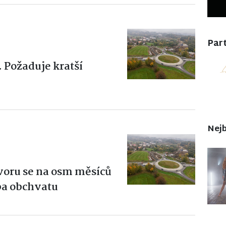
Part
. Požaduje kratší
Nejb
Svoru se na osm měsíců
ba obchvatu