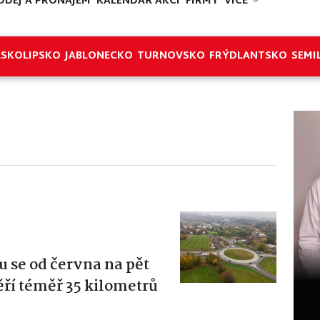
ODEJ A PRONÁJEM
KALENDÁŘ AKCÍ
FIRMY
VÍCE
ESKOLIPSKO
JABLONECKO
TURNOVSKO
FRÝDLANTSKO
SEMI
ru se od června na pět
ří téměř 35 kilometrů