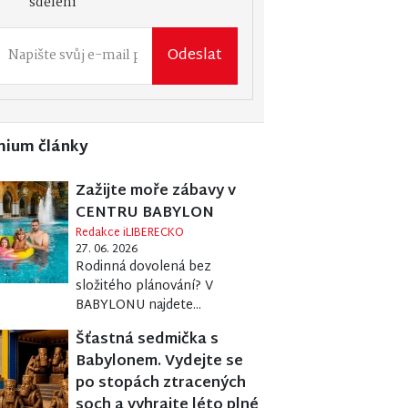
sdělení
Odeslat
mium články
Zažijte moře zábavy v
CENTRU BABYLON
Redakce iLIBERECKO
27. 06. 2026
Rodinná dovolená bez
složitého plánování? V
BABYLONU najdete...
Šťastná sedmička s
Babylonem. Vydejte se
po stopách ztracených
soch a vyhrajte léto plné