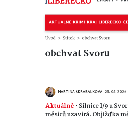
ZPRÁVY
PR
AKTUÁLNĚ
KRIMI
KRAJ
LIBERECKO
Č
Úvod
Štítek
obchvat Svoru
obchvat Svoru
MARTINA ŠKRABÁLKOVÁ
25. 05. 2026
Aktuálně
•
Silnice I/9 u Svo
měsíců uzavírá. Objížďka mě