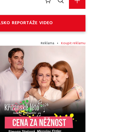
LSKO
REPORTÁŽE
VIDEO
Reklama •
Koupit reklamu