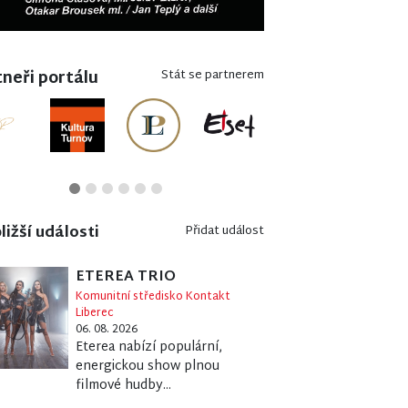
neři portálu
Stát se partnerem
ližší události
Přidat událost
ETEREA TRIO
Komunitní středisko Kontakt
Liberec
06. 08. 2026
Eterea nabízí populární,
energickou show plnou
filmové hudby...