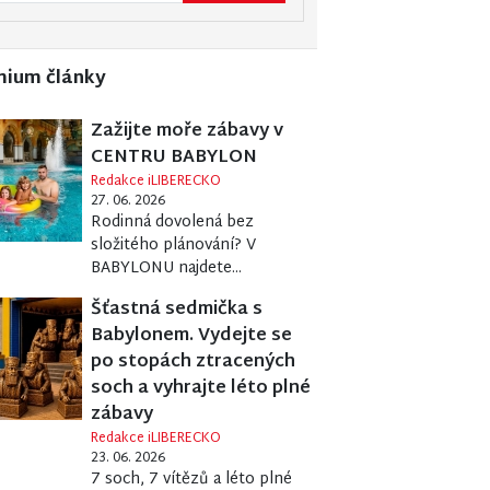
mium články
Zažijte moře zábavy v
CENTRU BABYLON
Redakce iLIBERECKO
27. 06. 2026
Rodinná dovolená bez
složitého plánování? V
BABYLONU najdete...
Šťastná sedmička s
Babylonem. Vydejte se
po stopách ztracených
soch a vyhrajte léto plné
zábavy
Redakce iLIBERECKO
23. 06. 2026
7 soch, 7 vítězů a léto plné