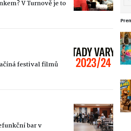
nkem? V Turnově je to
Pre
ačíná festival filmů
nefunkční bar v