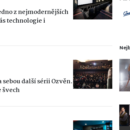
edno z nejmodernějších
ás technologie i
Nejb
 sebou další sérii Ozvěn.
e švech