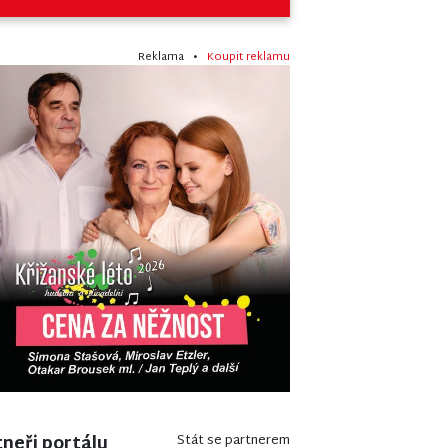
Reklama •
Koupit reklamu
neři portálu
Stát se partnerem