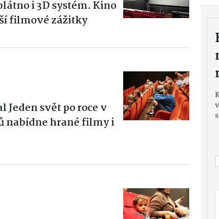
plátno i 3D systém. Kino
ší filmové zážitky
al Jeden svět po roce v
v
s
nabídne hrané filmy i