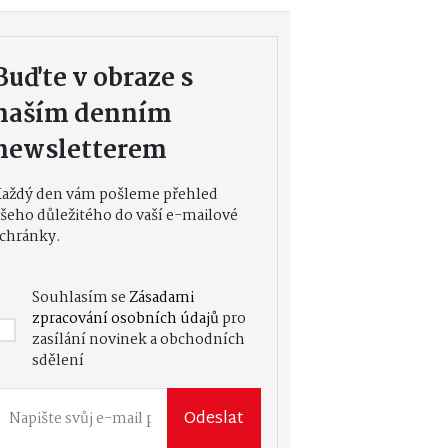
Buďte v obraze s
naším denním
newsletterem
Každý den vám pošleme přehled
šeho důležitého do vaší e-mailové
chránky.
Souhlasím se
Zásadami
zpracování osobních údajů
pro
zasílání novinek a obchodních
sdělení
Odeslat