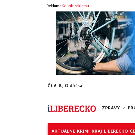
Reklama
Koupit reklamu
Čt 6. 8., Oldřiška
ZPRÁVY
PR
AKTUÁLNĚ
KRIMI
KRAJ
LIBERECKO
Č