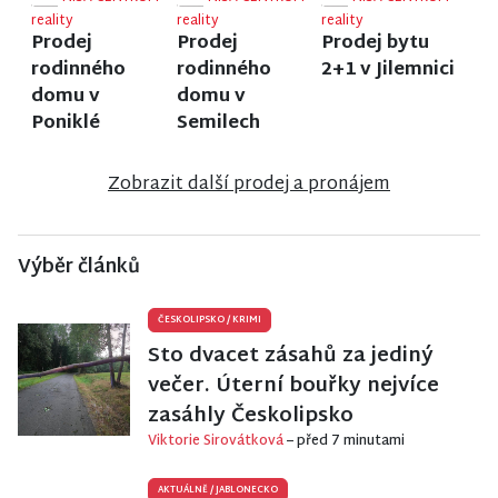
reality
reality
reality
Prodej
Prodej
Prodej bytu
rodinného
rodinného
2+1 v Jilemnici
domu v
domu v
Poniklé
Semilech
Zobrazit další prodej a pronájem
Výběr článků
ČESKOLIPSKO
/
KRIMI
Sto dvacet zásahů za jediný
večer. Úterní bouřky nejvíce
zasáhly Českolipsko
Viktorie Sirovátková
– před 7 minutami
AKTUÁLNĚ
/
JABLONECKO