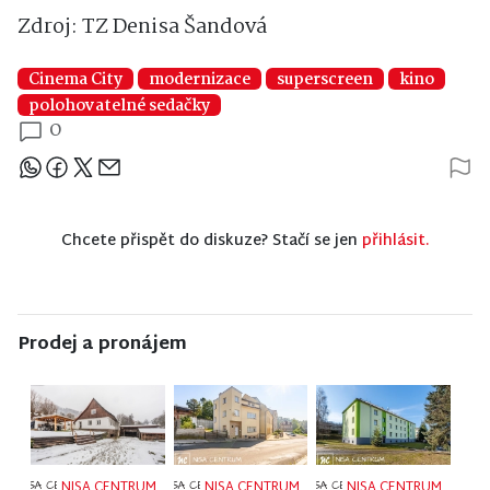
Zdroj: TZ Denisa Šandová
Cinema City
modernizace
superscreen
kino
polohovatelné sedačky
0
Sdílejte článek
Chcete přispět do diskuze? Stačí se jen
přihlásit.
Prodej a pronájem
NISA CENTRUM
NISA CENTRUM
NISA CENTRUM