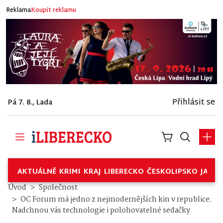
Reklama
Koupit reklamu
Přihlásit se
Pá 7. 8., Lada
AKTUÁLNĚ
KRIMI
KRAJ
LIBERECKO
ČESKOLIPSKO
JABL
Úvod
Společnost
OC Forum má jedno z nejmodernějších kin v republice.
Nadchnou vás technologie i polohovatelné sedačky