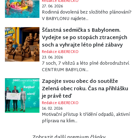
Redakce iLIBERECKO
27. 06. 2026
Rodinná dovolená bez složitého plánování?
V BABYLONU najdete...
Šťastná sedmička s Babylonem.
Vydejte se po stopách ztracených
soch a vyhrajte léto plné zábavy
Redakce iLIBERECKO
23. 06. 2026
7 soch, 7 vítězů a léto plné dobrodružství.
CENTRUM BABYLON...
Zapojte svou obec do soutěže
Zelená obec roku. Čas na přihlášku
je právě teď
Redakce iLIBERECKO
16. 02. 2026
Motivační přístup k třídění odpadů, aktivní
příprava na klim...
Zobrazit další premium články