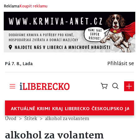
Reklama
Koupit reklamu
Přihlásit se
Pá 7. 8., Lada
AKTUÁLNĚ
KRIMI
KRAJ
LIBERECKO
ČESKOLIPSKO
JABL
Úvod
Štítek
alkohol za volantem
alkohol za volantem