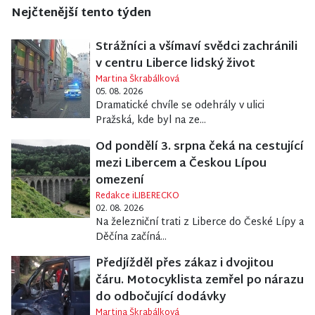
Nejčtenější tento týden
Strážníci a všímaví svědci zachránili
v centru Liberce lidský život
Martina Škrabálková
05. 08. 2026
Dramatické chvíle se odehrály v ulici
Pražská, kde byl na ze...
Od pondělí 3. srpna čeká na cestující
mezi Libercem a Českou Lípou
omezení
Redakce iLIBERECKO
02. 08. 2026
Na železniční trati z Liberce do České Lípy a
Děčína začíná...
Předjížděl přes zákaz i dvojitou
čáru. Motocyklista zemřel po nárazu
do odbočující dodávky
Martina Škrabálková