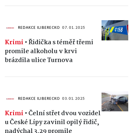
REDAKCE ILIBERECKO
07. 01. 2025
Krimi
•
Řidička s téměř třemi
promile alkoholu v krvi
brázdila ulice Turnova
REDAKCE ILIBERECKO
03. 01. 2025
Krimi
•
Čelní střet dvou vozidel
u České Lípy zavinil opilý řidič,
nadýchal 3,29 promile