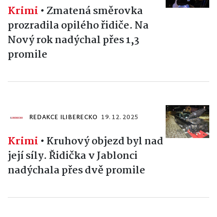
Krimi
•
Zmatená směrovka
prozradila opilého řidiče. Na
Nový rok nadýchal přes 1,3
promile
REDAKCE ILIBERECKO
19. 12. 2025
Krimi
•
Kruhový objezd byl nad
její síly. Řidička v Jablonci
nadýchala přes dvě promile