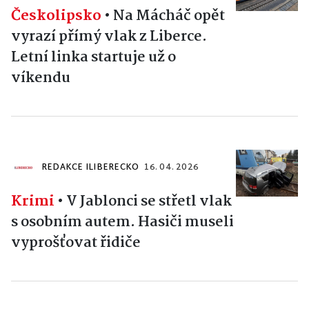
Českolipsko
•
Na Mácháč opět
vyrazí přímý vlak z Liberce.
Letní linka startuje už o
víkendu
REDAKCE ILIBERECKO
16. 04. 2026
Krimi
•
V Jablonci se střetl vlak
s osobním autem. Hasiči museli
vyprošťovat řidiče