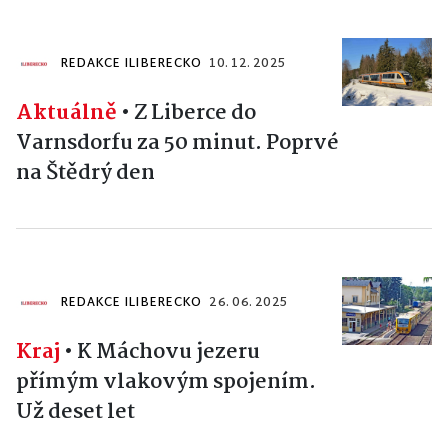
REDAKCE ILIBERECKO
10. 12. 2025
Aktuálně
•
Z Liberce do
Varnsdorfu za 50 minut. Poprvé
na Štědrý den
REDAKCE ILIBERECKO
26. 06. 2025
Kraj
•
K Máchovu jezeru
přímým vlakovým spojením.
Už deset let