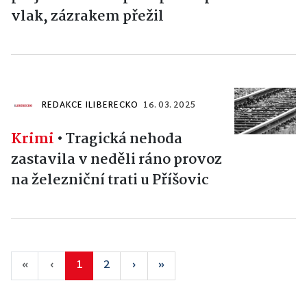
vlak, zázrakem přežil
REDAKCE ILIBERECKO
16. 03. 2025
Krimi
•
Tragická nehoda
zastavila v neděli ráno provoz
na železniční trati u Příšovic
«
‹
1
2
›
»