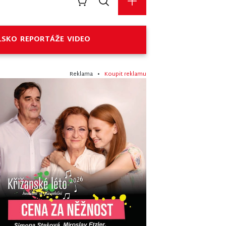
LSKO
REPORTÁŽE
VIDEO
Reklama •
Koupit reklamu