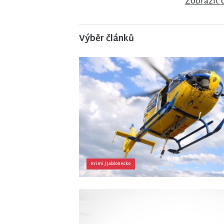
Zobrazit 
Výběr článků
Krimi
/
Jablonecko