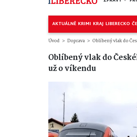
ZPRÁVY
PR
AKTUÁLNĚ
KRIMI
KRAJ
LIBERECKO
Č
Úvod
Doprava
Oblíbený vlak do Čes
Oblíbený vlak do České
už o víkendu