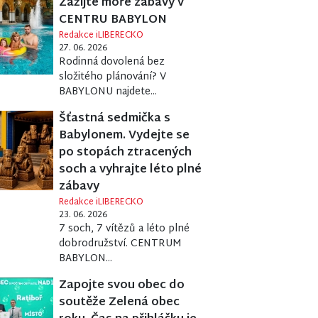
Zažijte moře zábavy v
CENTRU BABYLON
Redakce iLIBERECKO
27. 06. 2026
Rodinná dovolená bez
složitého plánování? V
BABYLONU najdete...
Šťastná sedmička s
Babylonem. Vydejte se
po stopách ztracených
soch a vyhrajte léto plné
zábavy
Redakce iLIBERECKO
23. 06. 2026
7 soch, 7 vítězů a léto plné
dobrodružství. CENTRUM
BABYLON...
Zapojte svou obec do
soutěže Zelená obec