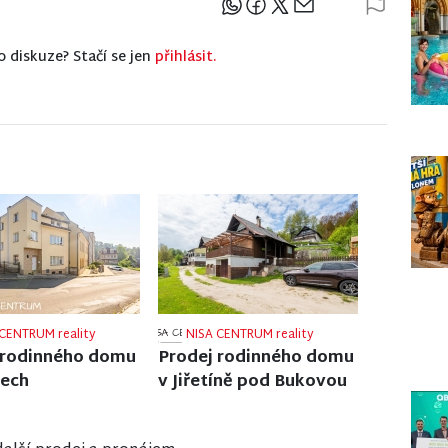
Sdílejte článek
o diskuze? Stačí se jen
přihlásit.
CENTRUM reality
NISA CENTRUM reality
 činžovního domu
Prodej rodinného domu
nci nad Nisou
ve Frýdlantu