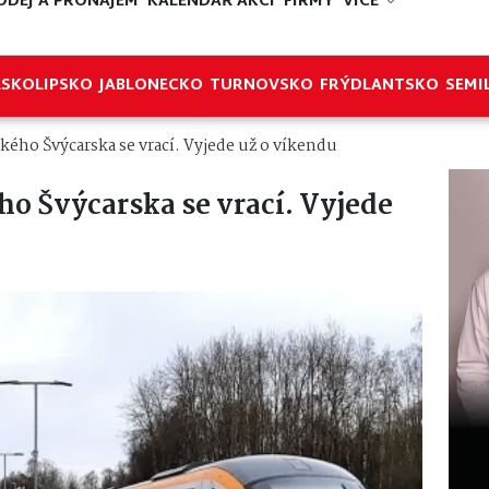
ODEJ A PRONÁJEM
KALENDÁŘ AKCÍ
FIRMY
VÍCE
ESKOLIPSKO
JABLONECKO
TURNOVSKO
FRÝDLANTSKO
SEMI
kého Švýcarska se vrací. Vyjede už o víkendu
ho Švýcarska se vrací. Vyjede