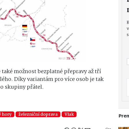
v
s
aké možnost bezplatné přepravy až tří
lého. Díky variantám pro více osob je tak
o skupiny přátel.
é hory
železniční doprava
Vlak
Pre