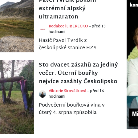
Pavel Tvrdík pokořil
extrémní alpský
ultramaraton
Redakce iLIBERECKO
– před 13
hodinami
Hasič Pavel Tvrdík z
českolipské stanice HZS
Libereckého kraje zaznamenal
na rakouském ultramaratonu
Sto dvacet zásahů za jediný
Grossglockner Ultra-Trail svů...
večer. Úterní bouřky
nejvíce zasáhly Českolipsko
Viktorie Sirovátková
– před 16
hodinami
Podvečerní bouřková vlna v
úterý 4. srpna způsobila
komplikace především v
západní části Libereckého
kraje. Krajské operační střed...