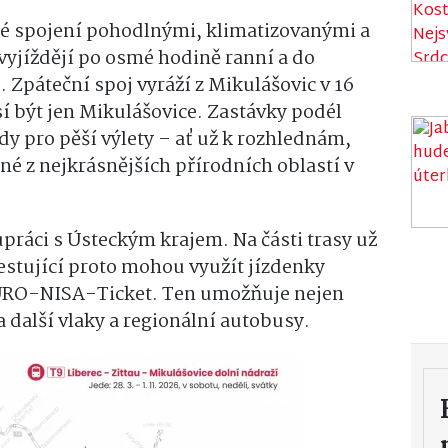
mé spojení pohodlnými, klimatizovanými a
vyjíždějí po osmé hodině ranní a do
 Zpáteční spoj vyráží z Mikulášovic v 16
í být jen Mikulášovice. Zastávky podél
dy pro pěší výlety – ať už k rozhlednám,
né z nejkrásnějších přírodních oblastí v
práci s Ústeckým krajem. Na části trasy už
cestující proto mohou využít jízdenky
EURO-NISA-Ticket. Ten umožňuje nejen
na další vlaky a regionální autobusy.