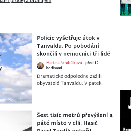
další prodej a pronájem
Policie vyšetřuje útok v
Tanvaldu. Po pobodání
skončili v nemocnici tři lidé
Martina Škrabálková
– před 12
hodinami
Dramatické odpoledne zažili
obyvatelé Tanvaldu. V pátek
tam došlo k závažnému
násilnému trestnému činu, při
kterém utrpěli bodná z...
Šest tisíc metrů převýšení a
páté místo v cíli. Hasič