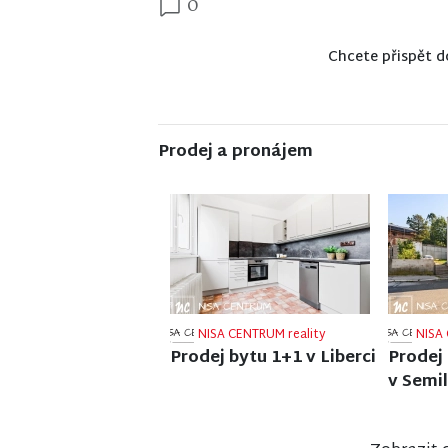
0
Chcete přispět d
Prodej a pronájem
NISA CENTRUM reality
NISA 
Prodej bungalovu v
Prodej
anglosaském stylu u
v Jablo
zámku Sychrov