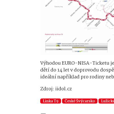
Výhodou EURO-NISA-Ticketu je t
dětí do 14 let v doprovodu dospě
ideální například pro rodiny neb
Zdroj: iidol.cz
Linka T9
České Švýcarsko
Lužick