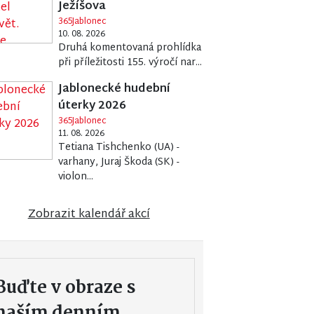
Ježíšova
365Jablonec
10. 08. 2026
Druhá komentovaná prohlídka
při příležitosti 155. výročí nar...
Jablonecké hudební
úterky 2026
365Jablonec
11. 08. 2026
Tetiana Tishchenko (UA) -
varhany, Juraj Škoda (SK) -
violon...
Zobrazit kalendář akcí
Buďte v obraze s
naším denním