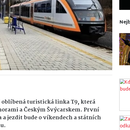
Nejb
 oblíbená turistická linka T9, která
horami
a
Českým Švýcarskem
. První
a a jezdit bude o víkendech a státních
du.