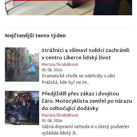
Nejčtenější tento týden
Strážníci a všímaví svědci zachránili
v centru Liberce lidský život
Martina Škrabálková
05. 08. 2026
Dramatické chvíle se odehrály v ulici
Pražská, kde byl na ze...
Předjížděl přes zákaz i dvojitou
čáru. Motocyklista zemřel po nárazu
do odbočující dodávky
Martina Škrabálková
05. 08. 2026
Vážná dopravní nehoda si v úterý podvečer
vyžádala lidský ži...